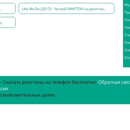
Му
..
Like We Do (2017) - Четкий РИНГТОН на рингтон..
Пр
По
..
Но
Tr
Ро
Du
Ele
 - Скачать рингтоны на телефон бесплатно.
Обратная свя
рсия
 ознакомительных целях.