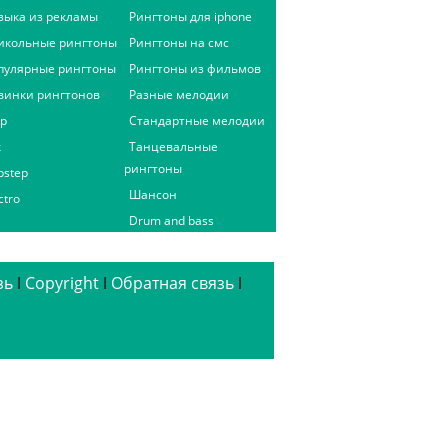
зыка из рекламы
Рингтоны для iphone
икольные рингтоны
Рингтоны на смс
пулярные рингтоны
Рингтоны из фильмов
винки рингтонов
Разные мелодии
ap
Стандартные мелодии
к
Танцевальные
рингтоны
bstep
Шансон
ctro
Drum and bass
зь
ǀ
Copyright
ǀ
Обратная связь
ǀ