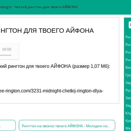
idnight - Четкий рингтон для твоего АЙФОНА
РИНГТОН ДЛЯ ТВОЕГО АЙФОНА
Ри
Ри
 АЙФОНА - Midnight
00:00
Ри
Ри
ткий рингтон для твоего АЙФОНА (размер 1,07 Мб):
Ве
Гр
За
Ру
free-rington.com/3231-midnight-chetkij-rington-dlya-
Зв
Зв
Кл
Кр
.
Рингтон на звонок твоего АЙФОНА - Мелодии на..
Ме