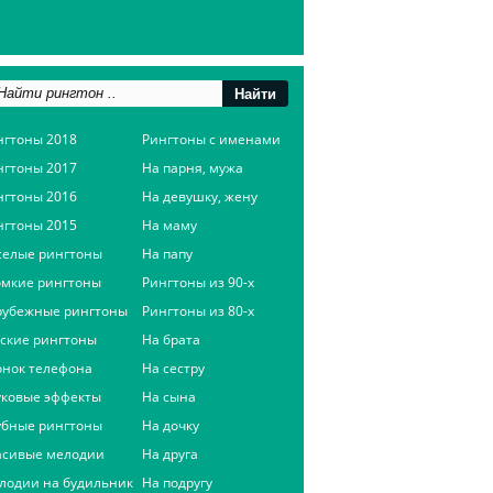
нгтоны 2018
Рингтоны с именами
нгтоны 2017
На парня, мужа
нгтоны 2016
На девушку, жену
нгтоны 2015
На маму
селые рингтоны
На папу
омкие рингтоны
Рингтоны из 90-х
рубежные рингтоны
Рингтоны из 80-х
сские рингтоны
На брата
онок телефона
На сестру
уковые эффекты
На сына
убные рингтоны
На дочку
асивые мелодии
На друга
лодии на будильник
На подругу