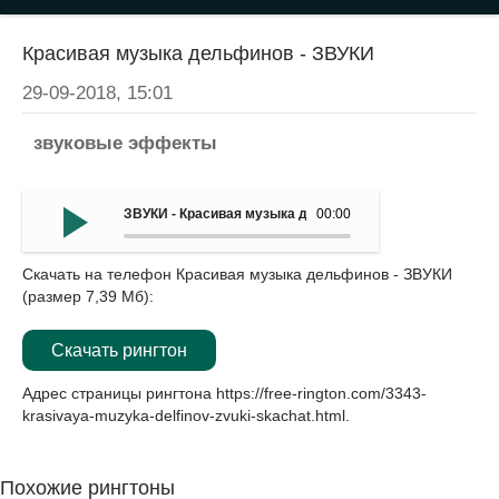
Красивая музыка дельфинов - ЗВУКИ
29-09-2018, 15:01
звуковые эффекты
ЗВУКИ - Красивая музыка дельфинов
00:00
Скачать на телефон Красивая музыка дельфинов - ЗВУКИ
(размер 7,39 Мб):
Скачать рингтон
Адрес страницы рингтона
https://free-rington.com/3343-
krasivaya-muzyka-delfinov-zvuki-skachat.html
.
Похожие рингтоны