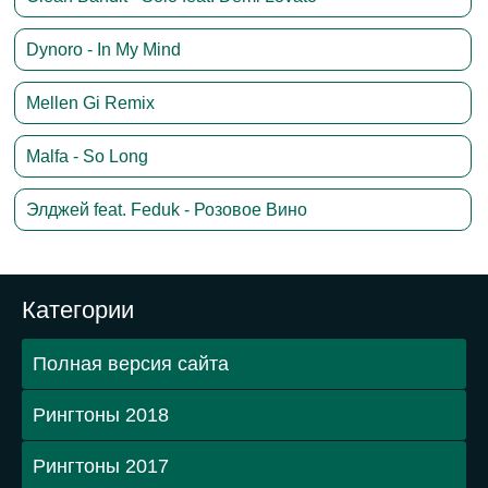
Dynoro - In My Mind
Mellen Gi Remix
Malfa - So Long
Элджей feat. Feduk - Розовое Вино
Категории
Полная версия сайта
Рингтоны 2018
Рингтоны 2017