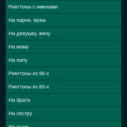
Рингтоны с именами
На парня, мужа
На девушку, жену
На маму
На папу
Рингтоны из 90-х
Рингтоны из 80-х
На брата
На сестру
На сына