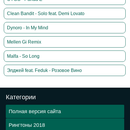
Clean Bandit - Solo feat. Demi Lovato
Dynoro - In My Mind
Mellen Gi Remix
Malfa - So Long
Элджей feat. Feduk - Розовое Вино
Категории
Полная версия сайта
Рингтоны 2018