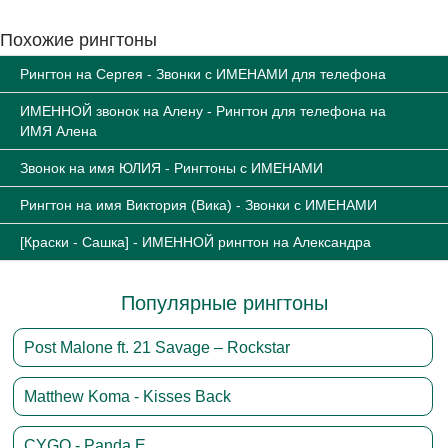
Похожие рингтоны
Рингтон на Сергея - Звонки с ИМЕНАМИ для телефона
ИМЕННОЙ звонок на Алену - Рингтон для телефона на
ИМЯ Алена
Звонок на имя ЮЛИЯ - Рингтоны с ИМЕНАМИ
Рингтон на имя Виктория (Вика) - Звонки с ИМЕНАМИ
[Краски - Сашка] - ИМЕННОЙ рингтон на Александра
Популярные рингтоны
Post Malone ft. 21 Savage – Rockstar
Matthew Koma - Kisses Back
CYGO - Panda E