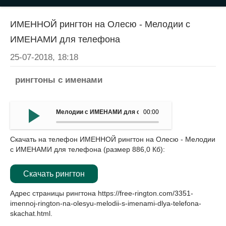
ИМЕННОЙ рингтон на Олесю - Мелодии с
ИМЕНАМИ для телефона
25-07-2018, 18:18
рингтоны с именами
Мелодии с ИМЕНАМИ для смартфона - ИМЕННОЙ рингт
00:00
Скачать на телефон ИМЕННОЙ рингтон на Олесю - Мелодии
с ИМЕНАМИ для телефона (размер 886,0 Кб):
Скачать рингтон
Адрес страницы рингтона
https://free-rington.com/3351-
imennoj-rington-na-olesyu-melodii-s-imenami-dlya-telefona-
skachat.html
.