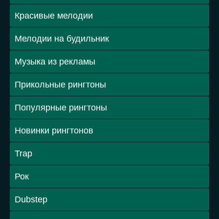
Красивые мелодии
Мелодии на будильник
Музыка из рекламы
Прикольные рингтоны
Популярные рингтоны
Новинки рингтонов
Trap
Рок
Dubstep