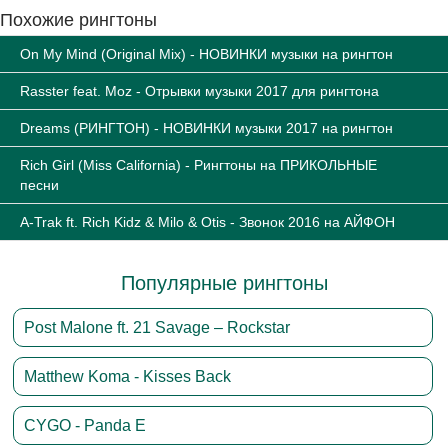
Похожие рингтоны
On My Mind (Original Mix) - НОВИНКИ музыки на рингтон
Rasster feat. Moz - Отрывки музыки 2017 для рингтона
Dreams (РИНГТОН) - НОВИНКИ музыки 2017 на рингтон
Rich Girl (Miss California) - Рингтоны на ПРИКОЛЬНЫЕ
песни
A-Trak ft. Rich Kidz & Milo & Otis - Звонок 2016 на АЙФОН
Популярные рингтоны
Post Malone ft. 21 Savage – Rockstar
Matthew Koma - Kisses Back
CYGO - Panda E