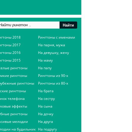
нгтоны 2018
Рингтоны с именами
нгтоны 2017
На парня, мужа
нгтоны 2016
На девушку, жену
нгтоны 2015
На маму
селые рингтоны
На папу
омкие рингтоны
Рингтоны из 90-х
рубежные рингтоны
Рингтоны из 80-х
сские рингтоны
На брата
онок телефона
На сестру
уковые эффекты
На сына
убные рингтоны
На дочку
асивые мелодии
На друга
лодии на будильник
На подругу