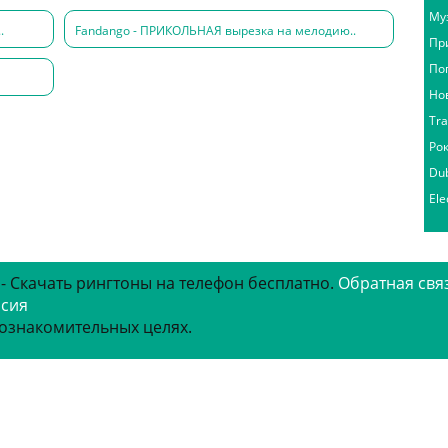
Му
.
Fandango - ПРИКОЛЬНАЯ вырезка на мелодию..
Пр
По
Но
Tr
Ро
Du
Ele
 - Скачать рингтоны на телефон бесплатно.
Обратная свя
рсия
 ознакомительных целях.