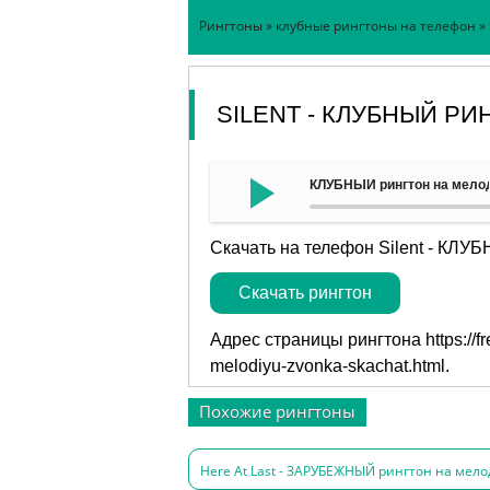
Рингтоны
»
клубные рингтоны на телефон
» 
SILENT - КЛУБНЫЙ Р
КЛУБНЫЙ рингтон на мелоди
Скачать на телефон Silent - КЛУБ
Скачать рингтон
Адрес страницы рингтона
https://
melodiyu-zvonka-skachat.html
.
Похожие рингтоны
Here At Last - ЗАРУБЕЖНЫЙ рингтон на мело