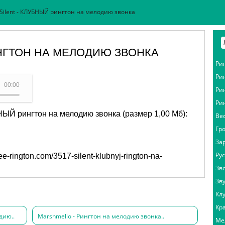
Silent - КЛУБНЫЙ рингтон на мелодию звонка
ИНГТОН НА МЕЛОДИЮ ЗВОНКА
Ри
Ри
ю звонка - Silent
00:00
Ри
Ри
НЫЙ рингтон на мелодию звонка (размер 1,00 Мб):
Ве
Гр
За
Ру
free-rington.com/3517-silent-klubnyj-rington-na-
Зв
Зв
Кл
Кр
дию..
Marshmello - Рингтон на мелодию звонка..
Ме