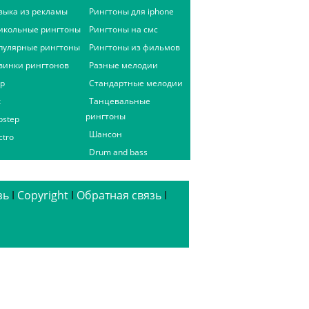
зыка из рекламы
Рингтоны для iphone
икольные рингтоны
Рингтоны на смс
пулярные рингтоны
Рингтоны из фильмов
винки рингтонов
Разные мелодии
ap
Стандартные мелодии
к
Танцевальные
рингтоны
bstep
Шансон
ctro
Drum and bass
зь
ǀ
Copyright
ǀ
Обратная связь
ǀ