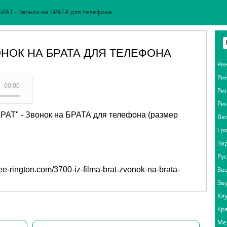
БРАТ - Звонок на БРАТА для телефона
ОНОК НА БРАТА ДЛЯ ТЕЛЕФОНА
Ри
Ри
льныйа - Из фильма "БРАТ"
00:00
Ри
Ри
РАТ" - Звонок на БРАТА для телефона (размер
Ве
Гр
За
Ру
free-rington.com/3700-iz-filma-brat-zvonok-na-brata-
Зв
Зв
Кл
Кр
Ме