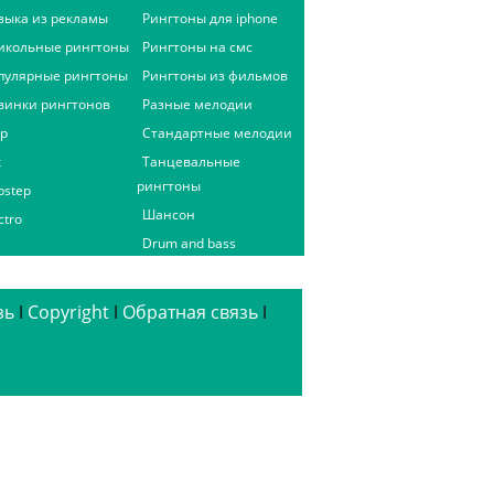
зыка из рекламы
Рингтоны для iphone
икольные рингтоны
Рингтоны на смс
пулярные рингтоны
Рингтоны из фильмов
винки рингтонов
Разные мелодии
ap
Стандартные мелодии
к
Танцевальные
рингтоны
bstep
Шансон
ctro
Drum and bass
зь
ǀ
Copyright
ǀ
Обратная связь
ǀ