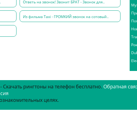
.
Ответь на звонок! Звонит БРАТ - Звонок для..
Му
Пр
Из фильма Taxi - ГРОМКИЙ звонок на сотовый..
По
Но
Tr
Ро
Du
Ele
 - Скачать рингтоны на телефон бесплатно.
Обратная свя
рсия
 ознакомительных целях.