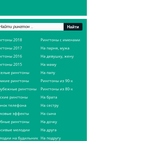
нгтоны 2018
Рингтоны с именами
нгтоны 2017
На парня, мужа
нгтоны 2016
На девушку, жену
нгтоны 2015
На маму
селые рингтоны
На папу
омкие рингтоны
Рингтоны из 90-х
рубежные рингтоны
Рингтоны из 80-х
сские рингтоны
На брата
онок телефона
На сестру
уковые эффекты
На сына
убные рингтоны
На дочку
асивые мелодии
На друга
лодии на будильник
На подругу