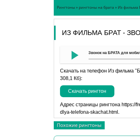
Рингтоны
»
рингтоны на брата
» Из фильма 
ИЗ ФИЛЬМА БРАТ - ЗВ
Звонок на БРАТА для моби
Скачать на телефон Из фильма "Б
308,1 Кб):
Скачать рингтон
Адрес страницы рингтона
https://
dlya-telefona-skachat.html
.
Похожие рингтоны