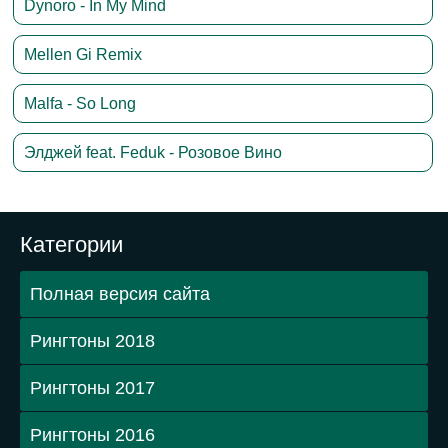
Summer Music (New Version) - рингтон для телефона
Vip Bass Funny Music - ВЕСЕЛАЯ рингтон для телефона
Den Music Deep - ТАНЦЕВАЛЬНЫЙ отрывок на рингтон
Loudest Music - ГРОМКАЯ рингтон на звонок
Good Trap Music - TRAP музыка на мобильный
Популярные рингтоны
Post Malone ft. 21 Savage – Rockstar
Matthew Koma - Kisses Back
CYGO - Panda E
Clean Bandit - Solo feat. Demi Lovato