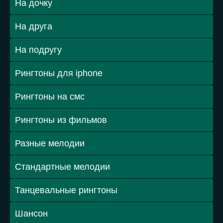
Рингтоны с именами
На парня, мужа
На девушку, жену
На маму
На папу
Рингтоны из 90-х
Рингтоны из 80-х
На брата
На сестру
На сына