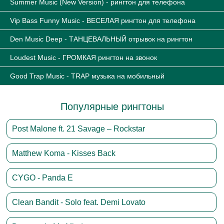
Music Box - Бомбезные ЗВОНКИ для телефона
30-11-2018, 06:18
рингтоны на мобильный телефон
Бомбезные ЗВОНКИ для смартфона - Music Box
00:00
Скачать на телефон Music Box - Бомбезные ЗВОНКИ для
телефона (размер 1,38 Мб):
Скачать рингтон
Адрес страницы рингтона
https://free-rington.com/3705-music-
box-bombeznye-zvonki-dlya-telefona-skachat.html
.
Похожие рингтоны