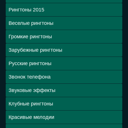
Dynoro - In My Mind
Mellen Gi Remix
Malfa - So Long
Элджей feat. Feduk - Розовое Вино
Категории
Полная версия сайта
Рингтоны 2018
Рингтоны 2017