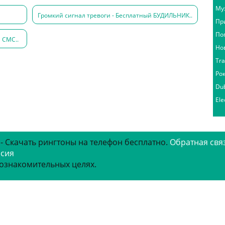
Му
Громкий сигнал тревоги - Бесплатный БУДИЛЬНИК..
Пр
По
 СМС..
Но
Tr
Ро
Du
Ele
 - Скачать рингтоны на телефон бесплатно.
Обратная свя
рсия
 ознакомительных целях.