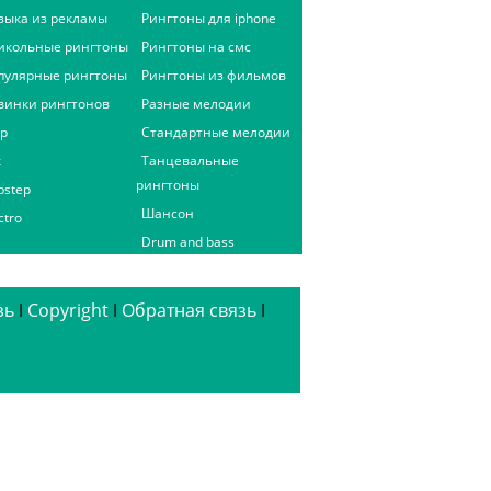
зыка из рекламы
Рингтоны для iphone
икольные рингтоны
Рингтоны на смс
пулярные рингтоны
Рингтоны из фильмов
винки рингтонов
Разные мелодии
ap
Стандартные мелодии
к
Танцевальные
рингтоны
bstep
Шансон
ctro
Drum and bass
зь
ǀ
Copyright
ǀ
Обратная связь
ǀ