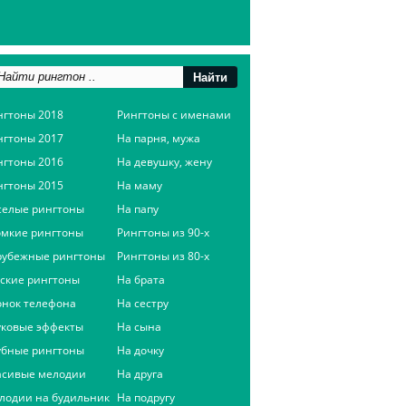
нгтоны 2018
Рингтоны с именами
нгтоны 2017
На парня, мужа
нгтоны 2016
На девушку, жену
нгтоны 2015
На маму
селые рингтоны
На папу
омкие рингтоны
Рингтоны из 90-х
рубежные рингтоны
Рингтоны из 80-х
сские рингтоны
На брата
онок телефона
На сестру
уковые эффекты
На сына
убные рингтоны
На дочку
асивые мелодии
На друга
лодии на будильник
На подругу