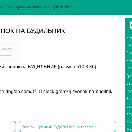
а
» Clock - Громкий звонок на БУДИЛЬНИК
ОНОК НА БУДИЛЬНИК
Ри
Ри
НИК - Clock
00:00
Ри
Ри
кий звонок на БУДИЛЬНИК (размер 510,3 Кб):
Ве
Гр
За
Ру
free-rington.com/3718-clock-gromkij-zvonok-na-budilnik-
Зв
Зв
Кл
Кр
.
Звонок - Громкий БУДИЛЬНИК на телефон..
Ме