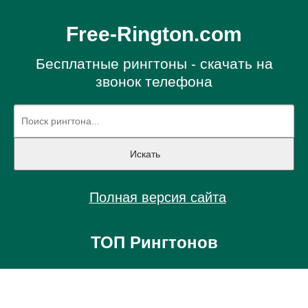
Free-Rington.com
Бесплатные рингтоны - скачать на
звонок телефона
Полная версия сайта
ТОП Рингтонов