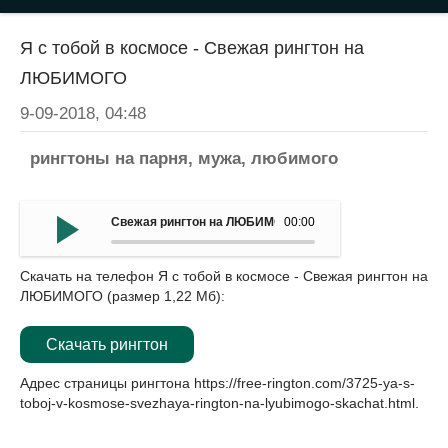
Я с тобой в космосе - Свежая рингтон на
ЛЮБИМОГО
9-09-2018, 04:48
рингтоны на парня, мужа, любимого
Свежая рингтон на ЛЮБИМОГО - Я с тобой в космосе
00:00
Скачать на телефон Я с тобой в космосе - Свежая рингтон на
ЛЮБИМОГО (размер 1,22 Мб):
Скачать рингтон
Адрес страницы рингтона
https://free-rington.com/3725-ya-s-
toboj-v-kosmose-svezhaya-rington-na-lyubimogo-skachat.html
.