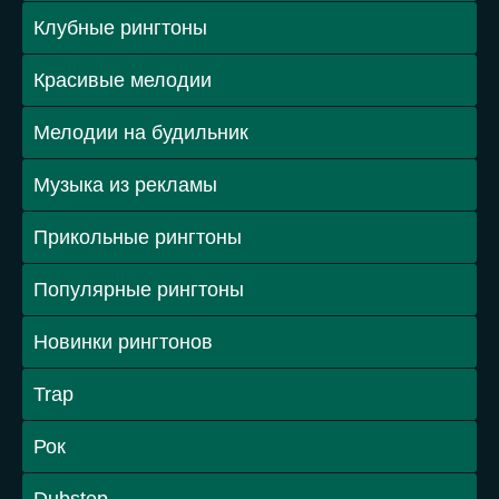
Клубные рингтоны
Красивые мелодии
Мелодии на будильник
Музыка из рекламы
Прикольные рингтоны
Популярные рингтоны
Новинки рингтонов
Trap
Рок