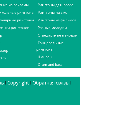
зыка из рекламы
Рингтоны для iphone
икольные рингтоны
Рингтоны на смс
пулярные рингтоны
Рингтоны из фильмов
винки рингтонов
Разные мелодии
ap
Стандартные мелодии
к
Танцевальные
рингтоны
bstep
Шансон
ctro
Drum and bass
зь
ǀ
Copyright
ǀ
Обратная связь
ǀ