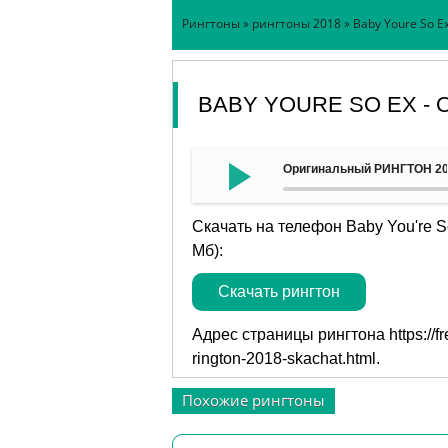
Рингтоны
»
рингтоны 2018
» Baby Youre So 
BABY YOURE SO EX -
Оригинальный РИНГТОН 2018
Скачать на телефон Baby You're 
Мб):
Скачать рингтон
Адрес страницы рингтона
https://
rington-2018-skachat.html
.
Похожие рингтоны