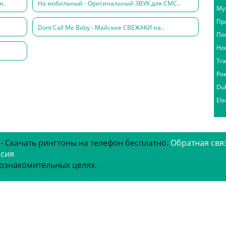
н..
На мобильный - Оригинальный ЗВУК для СМС..
Му
Пр
Dont Call Me Baby - Майские СВЕЖАКИ на..
По
Но
Tr
Ро
Du
Ele
 - Скачать рингтоны на телефон бесплатно.
Обратная свя
рсия
 ознакомительных целях.