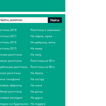
нгтоны 2018
Рингтоны с именами
нгтоны 2017
На парня, мужа
нгтоны 2016
На девушку, жену
нгтоны 2015
На маму
селые рингтоны
На папу
омкие рингтоны
Рингтоны из 90-х
рубежные рингтоны
Рингтоны из 80-х
сские рингтоны
На брата
онок телефона
На сестру
уковые эффекты
На сына
убные рингтоны
На дочку
асивые мелодии
На друга
лодии на будильник
На подругу