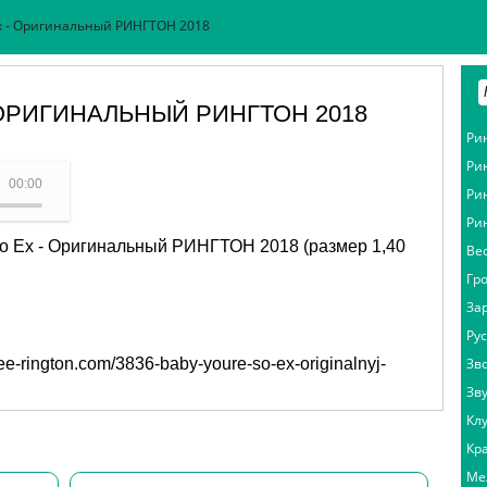
Ex - Оригинальный РИНГТОН 2018
 ОРИГИНАЛЬНЫЙ РИНГТОН 2018
Ри
Ри
 - Baby You're So Ex
00:00
Ри
Ри
So Ex - Оригинальный РИНГТОН 2018 (размер 1,40
Ве
Гр
За
Ру
free-rington.com/3836-baby-youre-so-ex-originalnyj-
Зв
Зв
Кл
Кр
Ме