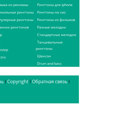
зыка из рекламы
Рингтоны для iphone
икольные рингтоны
Рингтоны на смс
пулярные рингтоны
Рингтоны из фильмов
винки рингтонов
Разные мелодии
ap
Стандартные мелодии
к
Танцевальные
рингтоны
bstep
Шансон
ctro
Drum and bass
зь
ǀ
Copyright
ǀ
Обратная связь
ǀ