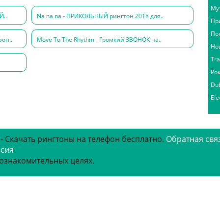
Му
Й..
Na na na - ПРИКОЛЬНЫЙ рингтон 2018 для..
Пр
По
он..
Move To The Rhythm - Громкий ЗВОНОК на..
Но
Tr
Ро
Du
Ele
 - Скачать рингтоны на телефон бесплатно.
Обратная свя
рсия
 ознакомительных целях.