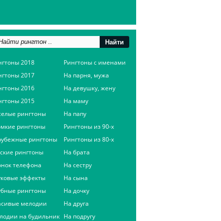
нгтоны 2018
Рингтоны с именами
нгтоны 2017
На парня, мужа
нгтоны 2016
На девушку, жену
нгтоны 2015
На маму
селые рингтоны
На папу
омкие рингтоны
Рингтоны из 90-х
рубежные рингтоны
Рингтоны из 80-х
сские рингтоны
На брата
онок телефона
На сестру
уковые эффекты
На сына
убные рингтоны
На дочку
асивые мелодии
На друга
лодии на будильник
На подругу