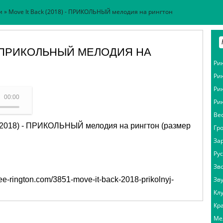
и
» Move It Back (2018) - ПРИКОЛЬНЫЙ мелодия на рингтон
 - ПРИКОЛЬНЫЙ МЕЛОДИЯ НА
Ри
Ри
Ри
гтон - Move It Back (2018)
00:00
Ри
Ве
 (2018) - ПРИКОЛЬНЫЙ мелодия на рингтон (размер
Гр
За
Ру
Зв
free-rington.com/3851-move-it-back-2018-prikolnyj-
Зв
Кл
Кр
Ме