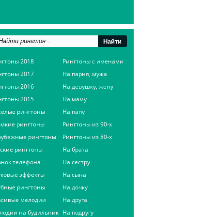
нгтоны 2018
Рингтоны с именами
нгтоны 2017
На парня, мужа
нгтоны 2016
На девушку, жену
нгтоны 2015
На маму
селые рингтоны
На папу
омкие рингтоны
Рингтоны из 90-х
рубежные рингтоны
Рингтоны из 80-х
сские рингтоны
На брата
онок телефона
На сестру
уковые эффекты
На сына
убные рингтоны
На дочку
асивые мелодии
На друга
лодии на будильник
На подругу