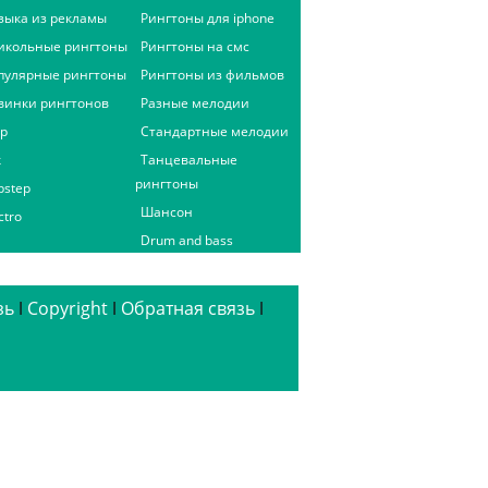
зыка из рекламы
Рингтоны для iphone
икольные рингтоны
Рингтоны на смс
пулярные рингтоны
Рингтоны из фильмов
винки рингтонов
Разные мелодии
ap
Стандартные мелодии
к
Танцевальные
рингтоны
bstep
Шансон
ctro
Drum and bass
зь
ǀ
Copyright
ǀ
Обратная связь
ǀ