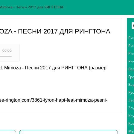
. Mimoza - Песни 2017 для РИНГТОНА
MOZA - ПЕСНИ 2017 ДЛЯ РИНГТОНА
Ри
Ри
Tyron Hapi feat. Mimoza
00:00
Ри
Ри
eat. Mimoza - Песни 2017 для РИНГТОНА (размер
Ве
Гр
За
Ру
free-rington.com/3861-tyron-hapi-feat-mimoza-pesni-
Зв
Зв
Кл
Кр
Ме