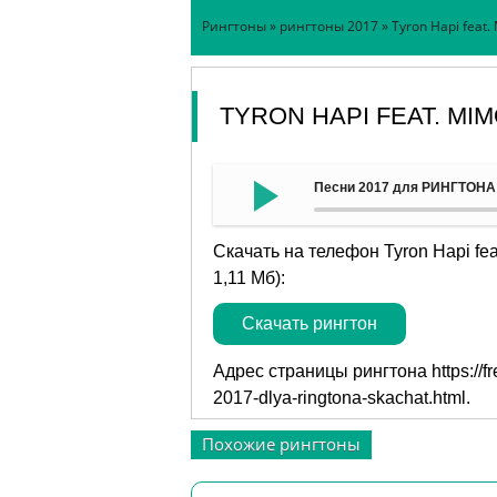
Рингтоны
»
рингтоны 2017
» Tyron Hapi feat
TYRON HAPI FEAT. MI
Песни 2017 для РИНГТОНА - 
Скачать на телефон Tyron Hapi f
1,11 Мб):
Скачать рингтон
Адрес страницы рингтона
https://
2017-dlya-ringtona-skachat.html
.
Похожие рингтоны