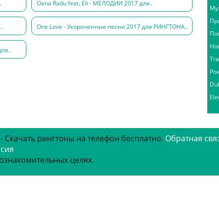
.
Oana Radu feat. Eli - МЕЛОДИИ 2017 для..
Му
Пр
..
One Love - Укороченные песни 2017 для РИНГТОНА..
По
Но
ля..
Tr
Ро
Du
Ele
 - Скачать рингтоны на телефон бесплатно.
Обратная свя
рсия
 ознакомительных целях.