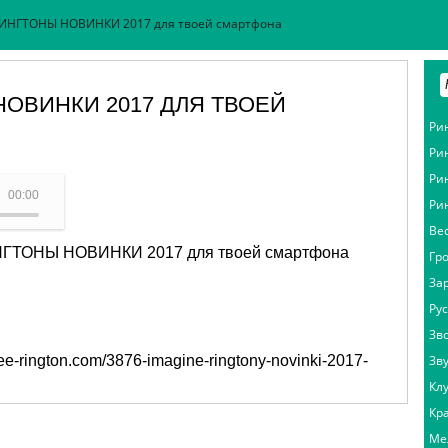
 РИНГТОНЫ НОВИНКИ 2017 для твоей смартфона
НОВИНКИ 2017 ДЛЯ ТВОЕЙ
Ри
Ри
Ри
ля твоей смартфона - Imagine
00:00
Ри
Ве
РИНГТОНЫ НОВИНКИ 2017 для твоей смартфона
Гр
За
Ру
Зв
free-rington.com/3876-imagine-ringtony-novinki-2017-
Зв
Кл
Кр
Ме