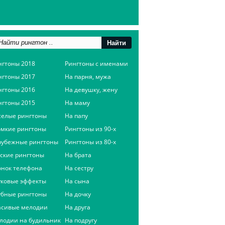
нгтоны 2018
Рингтоны с именами
нгтоны 2017
На парня, мужа
нгтоны 2016
На девушку, жену
нгтоны 2015
На маму
селые рингтоны
На папу
омкие рингтоны
Рингтоны из 90-х
рубежные рингтоны
Рингтоны из 80-х
сские рингтоны
На брата
онок телефона
На сестру
уковые эффекты
На сына
убные рингтоны
На дочку
асивые мелодии
На друга
лодии на будильник
На подругу