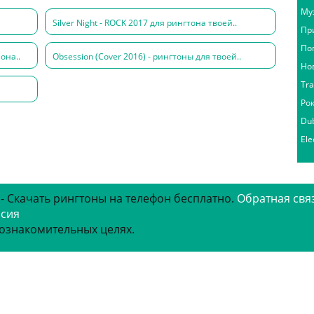
Му
Silver Night - ROCK 2017 для рингтона твоей..
Пр
По
она..
Obsession (Cover 2016) - рингтоны для твоей..
Но
Tr
Ро
Du
Ele
 - Скачать рингтоны на телефон бесплатно.
Обратная свя
рсия
 ознакомительных целях.