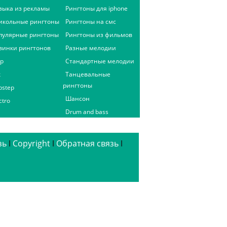
зыка из рекламы
Рингтоны для iphone
икольные рингтоны
Рингтоны на смс
пулярные рингтоны
Рингтоны из фильмов
винки рингтонов
Разные мелодии
ap
Стандартные мелодии
к
Танцевальные
рингтоны
bstep
Шансон
ctro
Drum and bass
зь
ǀ
Copyright
ǀ
Обратная связь
ǀ