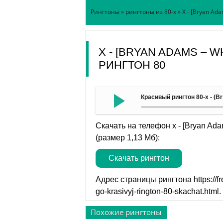
Рингтоны
»
рингтоны из 80-х
» Х - [Bryan Ad
Х - [BRYAN ADAMS – 
РИНГТОН 80
Красивый рингтон 80-х - (B
Скачать на телефон х - [Bryan Ada
(размер 1,13 Мб):
Скачать рингтон
Адрес страницы рингтона
https://
go-krasivyj-rington-80-skachat.html
.
Похожие рингтоны