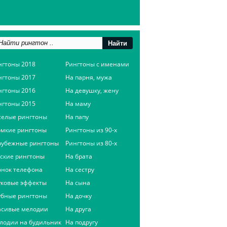
нгтоны 2018
Рингтоны с именами
нгтоны 2017
На парня, мужа
нгтоны 2016
На девушку, жену
нгтоны 2015
На маму
селые рингтоны
На папу
омкие рингтоны
Рингтоны из 90-х
рубежные рингтоны
Рингтоны из 80-х
сские рингтоны
На брата
онок телефона
На сестру
уковые эффекты
На сына
убные рингтоны
На дочку
асивые мелодии
На друга
лодии на будильник
На подругу