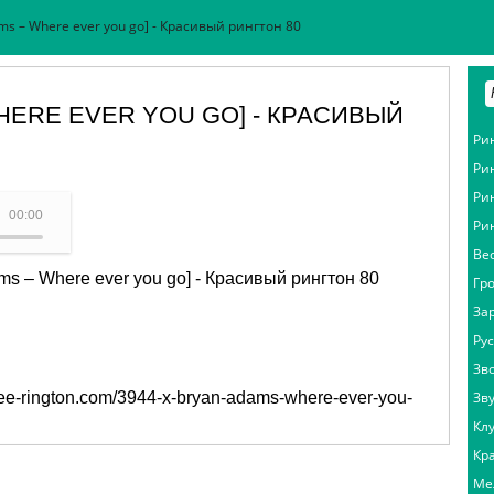
ams – Where ever you go] - Красивый рингтон 80
WHERE EVER YOU GO] - КРАСИВЫЙ
Ри
Ри
Ри
ryan Adams – Where ever you go)
00:00
Ри
Ве
ms – Where ever you go] - Красивый рингтон 80
Гр
За
Ру
Зв
free-rington.com/3944-x-bryan-adams-where-ever-you-
Зв
Кл
Кр
Ме