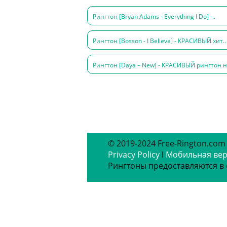
Рингтон [Bryan Adams - Everything I Do] -..
Рингтон [Bosson - I Believe] - КРАСИВЫЙ хит..
Рингтон [Daya – New] - КРАСИВЫЙ рингтон н
© 2019-2024 Free-Rington.com
Privacy Policy
ǀ
Мобильная ве
Рингтоны предоставляются в