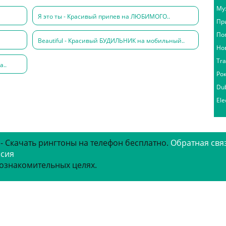
Му
Я это ты - Красивый припев на ЛЮБИМОГО..
Пр
По
Beautiful - Красивый БУДИЛЬНИК на мобильный..
Но
Tr
а..
Ро
Du
Ele
 - Скачать рингтоны на телефон бесплатно.
Обратная свя
рсия
 ознакомительных целях.