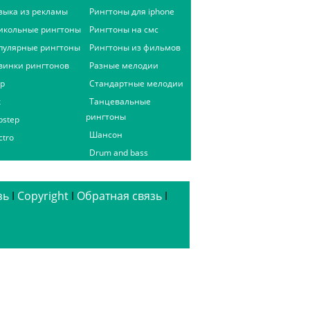
зыка из рекламы
Рингтоны для iphone
икольные рингтоны
Рингтоны на смс
пулярные рингтоны
Рингтоны из фильмов
винки рингтонов
Разные мелодии
ap
Стандартные мелодии
к
Танцевальные
рингтоны
bstep
Шансон
ctro
Drum and bass
зь
ǀ
Copyright
ǀ
Обратная связь
ǀ