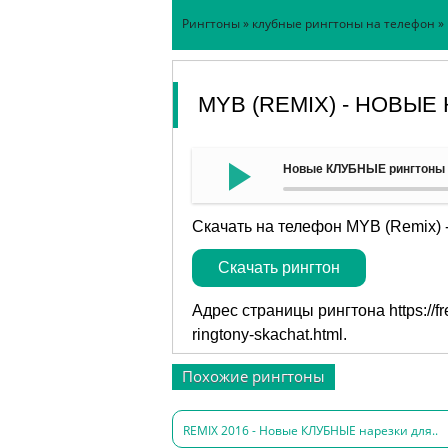
Рингтоны
»
клубные рингтоны на телефон
»
MYB (REMIX) - НОВЫ
Новые КЛУБНЫЕ рингтоны -
Скачать на телефон MYB (Remix) 
Скачать рингтон
Адрес страницы рингтона
https://
ringtony-skachat.html
.
Похожие рингтоны
REMIX 2016 - Новые КЛУБНЫЕ нарезки для..