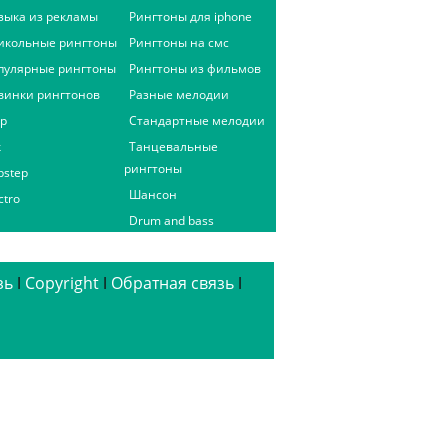
зыка из рекламы
Рингтоны для iphone
икольные рингтоны
Рингтоны на смс
пулярные рингтоны
Рингтоны из фильмов
винки рингтонов
Разные мелодии
ap
Стандартные мелодии
к
Танцевальные
рингтоны
bstep
Шансон
ctro
Drum and bass
зь
ǀ
Copyright
ǀ
Обратная связь
ǀ