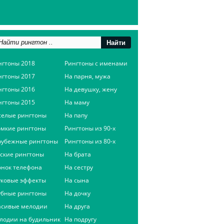
нгтоны 2018
Рингтоны с именами
нгтоны 2017
На парня, мужа
нгтоны 2016
На девушку, жену
нгтоны 2015
На маму
селые рингтоны
На папу
омкие рингтоны
Рингтоны из 90-х
рубежные рингтоны
Рингтоны из 80-х
сские рингтоны
На брата
онок телефона
На сестру
уковые эффекты
На сына
убные рингтоны
На дочку
асивые мелодии
На друга
лодии на будильник
На подругу