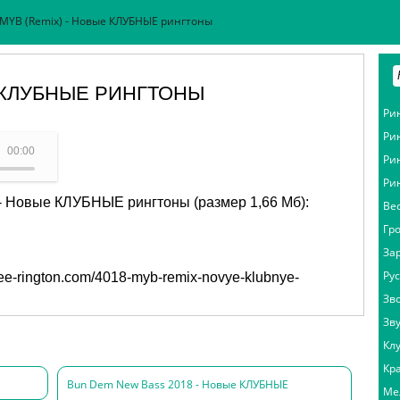
 MYB (Remix) - Новые КЛУБНЫЕ рингтоны
Е КЛУБНЫЕ РИНГТОНЫ
Ри
Ри
 MYB (Remix)
00:00
Ри
Ри
- Новые КЛУБНЫЕ рингтоны (размер 1,66 Мб):
Ве
Гр
За
Ру
free-rington.com/4018-myb-remix-novye-klubnye-
Зв
Зв
Кл
Кр
Bun Dem New Bass 2018 - Новые КЛУБНЫЕ
Ме