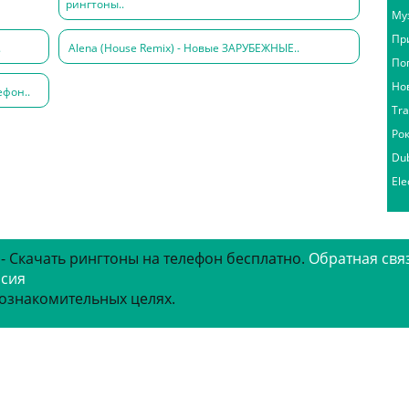
рингтоны..
Му
Пр
.
Alena (House Remix) - Новые ЗАРУБЕЖНЫЕ..
По
Но
ефон..
Tr
Ро
Du
Ele
 - Скачать рингтоны на телефон бесплатно.
Обратная свя
рсия
 ознакомительных целях.