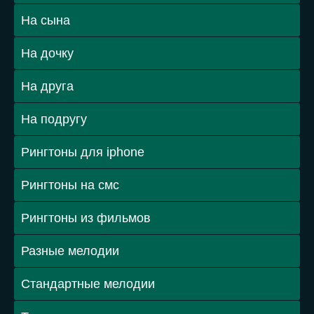
На сына
На дочку
На друга
На подругу
Рингтоны для iphone
Рингтоны на смс
Рингтоны из фильмов
Разные мелодии
Стандартные мелодии