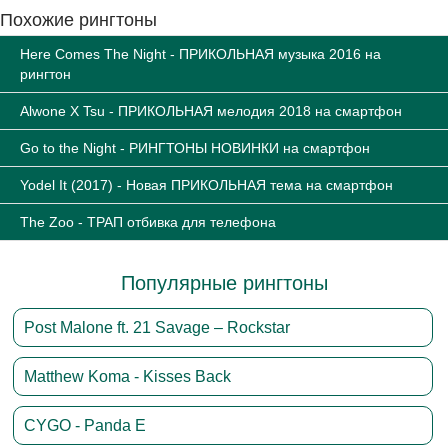
Похожие рингтоны
Here Comes The Night - ПРИКОЛЬНАЯ музыка 2016 на
рингтон
Alwone X Tsu - ПРИКОЛЬНАЯ мелодия 2018 на смартфон
Go to the Night - РИНГТОНЫ НОВИНКИ на смартфон
Yodel It (2017) - Новая ПРИКОЛЬНАЯ тема на смартфон
The Zoo - ТРАП отбивка для телефона
Популярные рингтоны
Post Malone ft. 21 Savage – Rockstar
Matthew Koma - Kisses Back
CYGO - Panda E