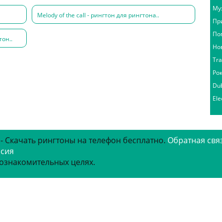
Му
Melody of the call - рингтон для рингтона..
Пр
По
он..
Но
Tr
Ро
Du
Ele
 - Скачать рингтоны на телефон бесплатно.
Обратная свя
рсия
 ознакомительных целях.