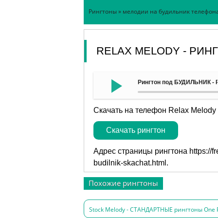
Рингтоны
»
мелодии на будильник телефон
RELAX MELODY - РИН
Рингтон под БУДИЛЬНИК - R
Скачать на телефон Relax Melody
Скачать рингтон
Адрес страницы рингтона
https://
budilnik-skachat.html
.
Похожие рингтоны
Stock Melody - СТАНДАРТНЫЕ рингтоны One P