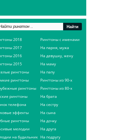
нгтоны 2018
Рингтоны с именами
нгтоны 2017
На парня, мужа
нгтоны 2016
На девушку, жену
нгтоны 2015
На маму
селые рингтоны
На папу
омкие рингтоны
Рингтоны из 90-х
рубежные рингтоны
Рингтоны из 80-х
сские рингтоны
На брата
онок телефона
На сестру
уковые эффекты
На сына
убные рингтоны
На дочку
асивые мелодии
На друга
лодии на будильник
На подругу