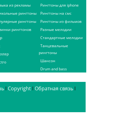
зыка из рекламы
Рингтоны для iphone
икольные рингтоны
Рингтоны на смс
пулярные рингтоны
Рингтоны из фильмов
винки рингтонов
Разные мелодии
ap
Стандартные мелодии
к
Танцевальные
рингтоны
bstep
Шансон
ctro
Drum and bass
зь
ǀ
Copyright
ǀ
Обратная связь
ǀ