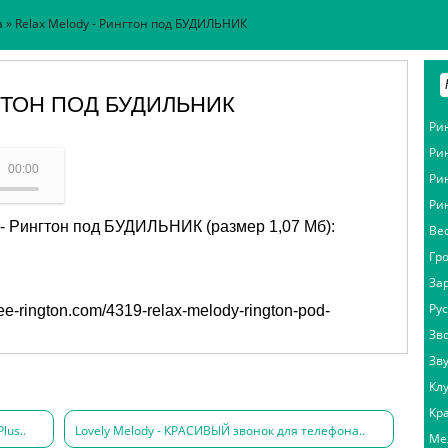
а
» Relax Melody - Рингтон под БУДИЛЬНИК
ГТОН ПОД БУДИЛЬНИК
Ри
Ри
elax Melody
00:00
Ри
Ри
 - Рингтон под БУДИЛЬНИК (размер 1,07 Мб):
Ве
Гр
За
Ру
free-rington.com/4319-relax-melody-rington-pod-
Зв
Зв
Кл
Кр
lus..
Lovely Melody - КРАСИВЫЙ звонок для телефона..
Ме