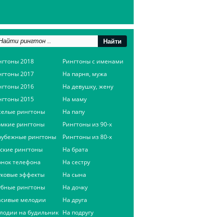
нгтоны 2018
Рингтоны с именами
нгтоны 2017
На парня, мужа
нгтоны 2016
На девушку, жену
нгтоны 2015
На маму
селые рингтоны
На папу
омкие рингтоны
Рингтоны из 90-х
рубежные рингтоны
Рингтоны из 80-х
сские рингтоны
На брата
онок телефона
На сестру
уковые эффекты
На сына
убные рингтоны
На дочку
асивые мелодии
На друга
лодии на будильник
На подругу