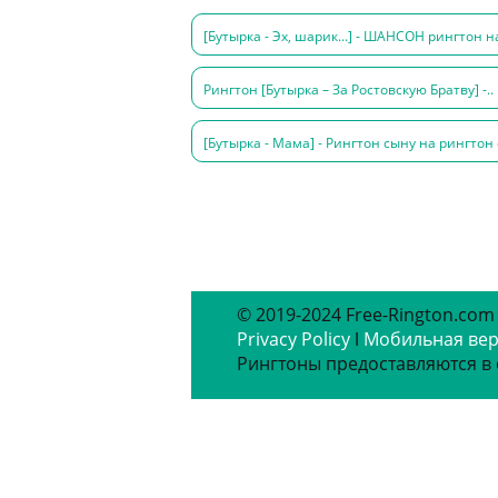
[Бутырка - Эх, шарик...] - ШАНСОН рингтон на
Рингтон [Бутырка – За Ростовскую Братву] -..
[Бутырка - Мама] - Рингтон сыну на рингтон о
© 2019-2024 Free-Rington.com
Privacy Policy
ǀ
Мобильная ве
Рингтоны предоставляются в