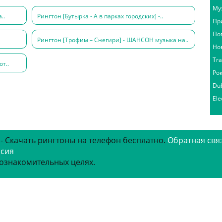
Му
..
Рингтон [Бутырка - А в парках городских] -..
Пр
По
Рингтон [Трофим – Снегири] - ШАНСОН музыка на..
Но
Tr
т..
Ро
Du
Ele
 - Скачать рингтоны на телефон бесплатно.
Обратная свя
рсия
 ознакомительных целях.