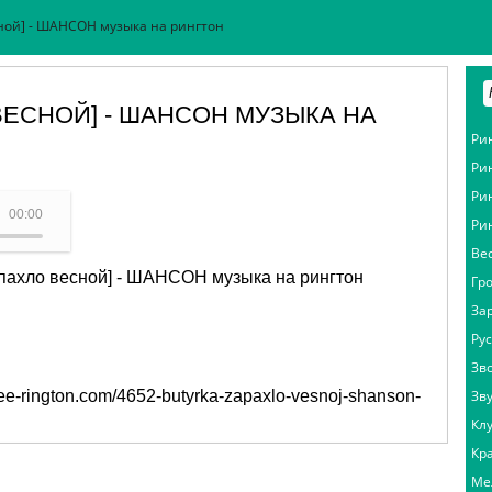
сной] - ШАНСОН музыка на рингтон
 ВЕСНОЙ] - ШАНСОН МУЗЫКА НА
Ри
Ри
Ри
- (Бутырка - Запахло весной)
00:00
Ри
Ве
апахло весной] - ШАНСОН музыка на рингтон
Гр
За
Ру
Зв
free-rington.com/4652-butyrka-zapaxlo-vesnoj-shanson-
Зв
Кл
Кр
Ме