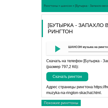
Рингтоны
»
шансон
» [Бутырка - Запахло ве
[БУТЫРКА - ЗАПАХЛО
РИНГТОН
ШАНСОН музыка на рингтон 
Скачать на телефон [Бутырка - З
(размер 797,2 Кб):
Скачать рингтон
Адрес страницы рингтона
https://
muzyka-na-rington-skachat.html
.
Похожие рингтоны