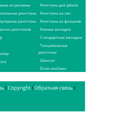
зыка из рекламы
Рингтоны для iphone
икольные рингтоны
Рингтоны на смс
пулярные рингтоны
Рингтоны из фильмов
винки рингтонов
Разные мелодии
ap
Стандартные мелодии
к
Танцевальные
рингтоны
bstep
Шансон
ctro
Drum and bass
зь
ǀ
Copyright
ǀ
Обратная связь
ǀ