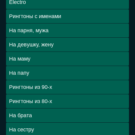
Electro
Рингтоны с именами
На парня, мужа
На девушку, жену
На маму
На папу
Рингтоны из 90-х
Рингтоны из 80-х
На брата
На сестру