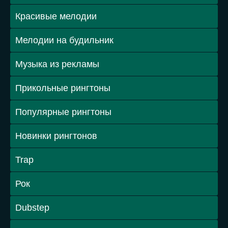
Красивые мелодии
Мелодии на будильник
Музыка из рекламы
Прикольные рингтоны
Популярные рингтоны
Новинки рингтонов
Trap
Рок
Dubstep