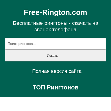
Free-Rington.com
Бесплатные рингтоны - скачать на
звонок телефона
Полная версия сайта
ТОП Рингтонов