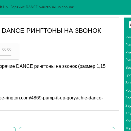
It Up - Горячие DANCE рингтоны на звонок
ИЕ DANCE РИНГТОНЫ НА ЗВОНОК
Ри
Ри
 звонок - Pump It Up
00:00
Ри
Ри
 Горячие DANCE рингтоны на звонок (размер 1,15
Ве
Гр
За
Ру
free-rington.com/4869-pump-it-up-goryachie-dance-
Зв
Зв
Кл
Кр
Ме