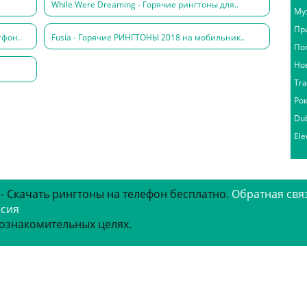
While Were Dreaming - Горячие рингтоны для..
Му
Пр
тфон..
Fusia - Горячие РИНГТОНЫ 2018 на мобильник..
По
Но
Tr
Ро
Du
Ele
 - Скачать рингтоны на телефон бесплатно.
Обратная свя
рсия
 ознакомительных целях.