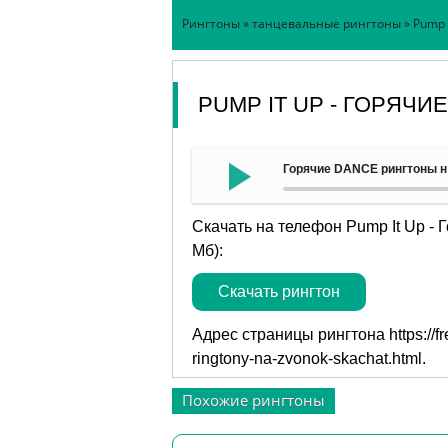
Рингтоны
»
танцевальные рингтоны
» Pump 
PUMP IT UP - ГОРЯЧ
Горячие DANCE рингтоны на
Скачать на телефон Pump It Up -
Мб):
Скачать рингтон
Адрес страницы рингтона
https://
ringtony-na-zvonok-skachat.html
.
Похожие рингтоны