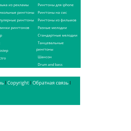
зыка из рекламы
Рингтоны для iphone
икольные рингтоны
Рингтоны на смс
пулярные рингтоны
Рингтоны из фильмов
винки рингтонов
Разные мелодии
ap
Стандартные мелодии
к
Танцевальные
рингтоны
bstep
Шансон
ctro
Drum and bass
зь
ǀ
Copyright
ǀ
Обратная связь
ǀ