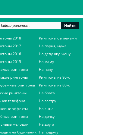
нгтоны 2018
Рингтоны с именами
нгтоны 2017
На парня, мужа
нгтоны 2016
На девушку, жену
нгтоны 2015
На маму
селые рингтоны
На папу
омкие рингтоны
Рингтоны из 90-х
рубежные рингтоны
Рингтоны из 80-х
сские рингтоны
На брата
онок телефона
На сестру
уковые эффекты
На сына
убные рингтоны
На дочку
асивые мелодии
На друга
лодии на будильник
На подругу