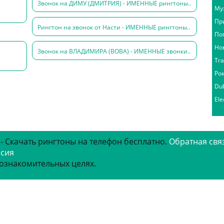
Звонок на ДИМУ (ДМИТРИЯ) - ИМЕННЫЕ рингтоны..
Му
Пр
Рингтон на звонок от Насти - ИМЕННЫЕ рингтоны..
По
Но
Звонок на ВЛАДИМИРА (ВОВА) - ИМЕННЫЕ звонки..
Tr
Ро
Du
Ele
 - Скачать рингтоны на телефон бесплатно.
Обратная свя
рсия
 ознакомительных целях.