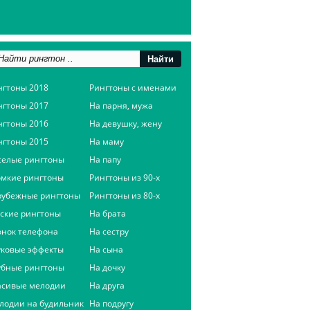
нгтоны 2018
Рингтоны с именами
нгтоны 2017
На парня, мужа
нгтоны 2016
На девушку, жену
нгтоны 2015
На маму
селые рингтоны
На папу
омкие рингтоны
Рингтоны из 90-х
рубежные рингтоны
Рингтоны из 80-х
сские рингтоны
На брата
онок телефона
На сестру
уковые эффекты
На сына
убные рингтоны
На дочку
асивые мелодии
На друга
лодии на будильник
На подругу