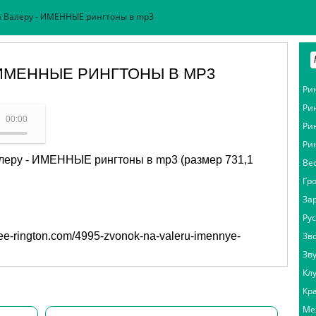
а Валеру - ИМЕННЫЕ рингтоны в mp3
 ИМЕННЫЕ РИНГТОНЫ В MP3
Ри
Ри
 Звонок на Валеру
00:00
Ри
Ри
алеру - ИМЕННЫЕ рингтоны в mp3 (размер 731,1
Ве
Гр
За
Ру
free-rington.com/4995-zvonok-na-valeru-imennye-
Зв
Зв
Кл
Кр
Ме