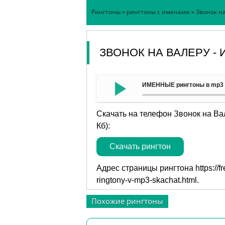
Рингтоны
»
рингтоны с именами
» Звонок н
ЗВОНОК НА ВАЛЕРУ -
ИМЕННЫЕ рингтоны в mp3 -
Скачать на телефон Звонок на В
Кб):
Скачать рингтон
Адрес страницы рингтона
https://
ringtony-v-mp3-skachat.html
.
Похожие рингтоны