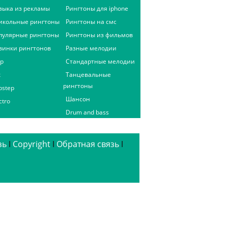
зыка из рекламы
Рингтоны для iphone
икольные рингтоны
Рингтоны на смс
пулярные рингтоны
Рингтоны из фильмов
винки рингтонов
Разные мелодии
ap
Стандартные мелодии
к
Танцевальные
рингтоны
bstep
Шансон
ctro
Drum and bass
зь
ǀ
Copyright
ǀ
Обратная связь
ǀ