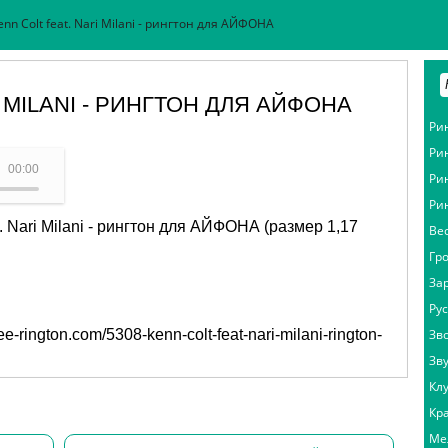
enn Colt feat. Nari Milani - рингтон для АЙФОНА
I MILANI - РИНГТОН ДЛЯ АЙФОНА
Ри
Ри
olt feat. Nari Milani
00:00
Ри
Ри
. Nari Milani - рингтон для АЙФОНА (размер 1,17
Ве
Гр
За
Ру
free-rington.com/5308-kenn-colt-feat-nari-milani-rington-
Зв
Зв
Кл
Кр
Ме