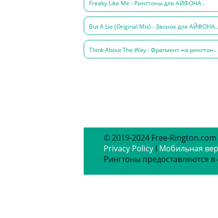
Freaky Like Me - Рингтоны для АЙФОНА..
But A Lie (Original Mix) - Звонок для АЙФОНА..
Think About The Way - Фрагмент на рингтон..
© 2019-2024 Free-Rington.com
Privacy Policy
ǀ
Мобильная ве
Рингтоны предоставляются в