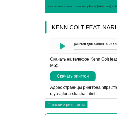
Рингтоны
»
рингтоны на iphone (айфона)
» K
KENN COLT FEAT. NAR
рингтон для АЙФОНА - Kenn C
Скачать на телефон Kenn Colt feat
Мб):
Скачать рингтон
Адрес страницы рингтона
https://
dlya-ajfona-skachat.html
.
Похожие рингтоны