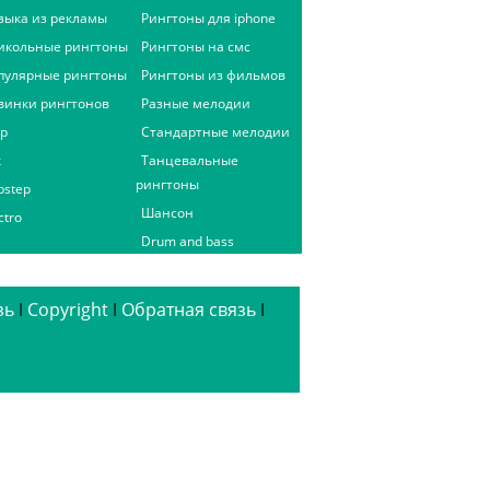
зыка из рекламы
Рингтоны для iphone
икольные рингтоны
Рингтоны на смс
пулярные рингтоны
Рингтоны из фильмов
винки рингтонов
Разные мелодии
ap
Стандартные мелодии
к
Танцевальные
рингтоны
bstep
Шансон
ctro
Drum and bass
зь
ǀ
Copyright
ǀ
Обратная связь
ǀ