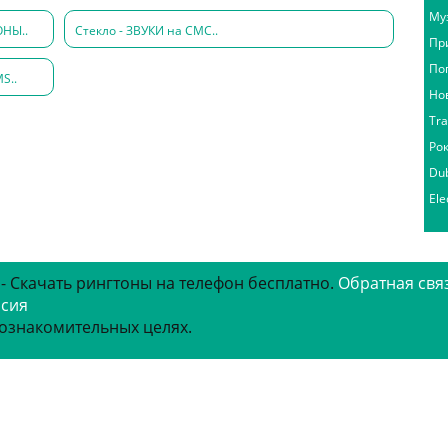
Му
ОНЫ..
Стекло - ЗВУКИ на СМС..
Пр
По
S..
Но
Tr
Ро
Du
Ele
 - Скачать рингтоны на телефон бесплатно.
Обратная свя
рсия
 ознакомительных целях.