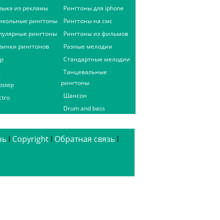
зыка из рекламы
Рингтоны для iphone
икольные рингтоны
Рингтоны на смс
пулярные рингтоны
Рингтоны из фильмов
винки рингтонов
Разные мелодии
ap
Стандартные мелодии
к
Танцевальные
рингтоны
bstep
Шансон
ctro
Drum and bass
зь
ǀ
Copyright
ǀ
Обратная связь
ǀ