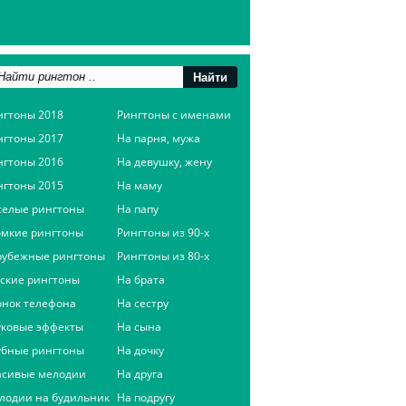
нгтоны 2018
Рингтоны с именами
нгтоны 2017
На парня, мужа
нгтоны 2016
На девушку, жену
нгтоны 2015
На маму
селые рингтоны
На папу
омкие рингтоны
Рингтоны из 90-х
рубежные рингтоны
Рингтоны из 80-х
сские рингтоны
На брата
онок телефона
На сестру
уковые эффекты
На сына
убные рингтоны
На дочку
асивые мелодии
На друга
лодии на будильник
На подругу