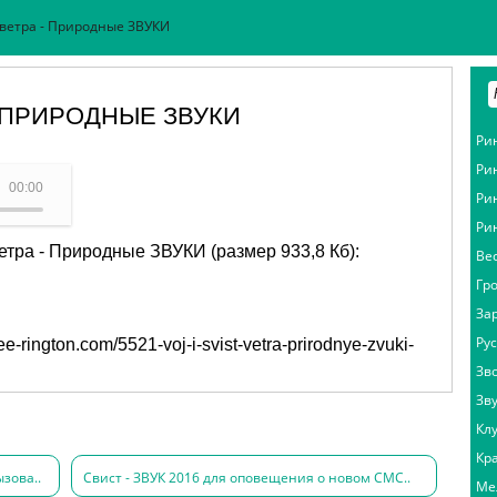
 ветра - Природные ЗВУКИ
- ПРИРОДНЫЕ ЗВУКИ
Ри
Ри
вист ветра
00:00
Ри
Ри
етра - Природные ЗВУКИ (размер 933,8 Кб):
Ве
Гр
За
Ру
free-rington.com/5521-voj-i-svist-vetra-prirodnye-zvuki-
Зв
Зв
Кл
Кр
зова..
Свист - ЗВУК 2016 для оповещения о новом СМС..
Ме