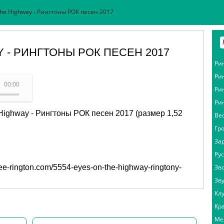
The Highway - Рингтоны РОК песен 2017
 - РИНГТОНЫ РОК ПЕСЕН 2017
Ри
Ри
 Eyes On The Highway
00:00
Ри
Ри
Highway - Рингтоны РОК песен 2017 (размер 1,52
Ве
Гр
За
Ру
free-rington.com/5554-eyes-on-the-highway-ringtony-
Зв
Зв
Кл
Кр
Ме