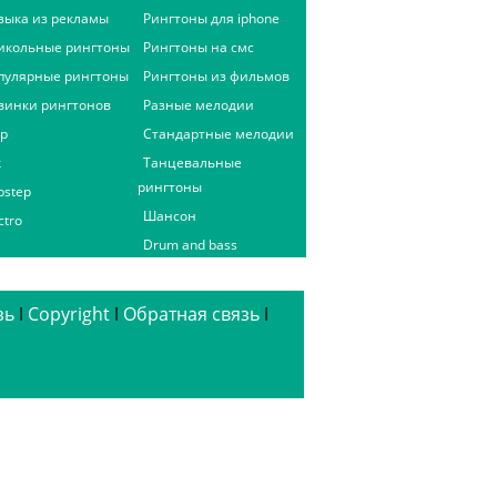
зыка из рекламы
Рингтоны для iphone
икольные рингтоны
Рингтоны на смс
пулярные рингтоны
Рингтоны из фильмов
винки рингтонов
Разные мелодии
ap
Стандартные мелодии
к
Танцевальные
рингтоны
bstep
Шансон
ctro
Drum and bass
зь
ǀ
Copyright
ǀ
Обратная связь
ǀ