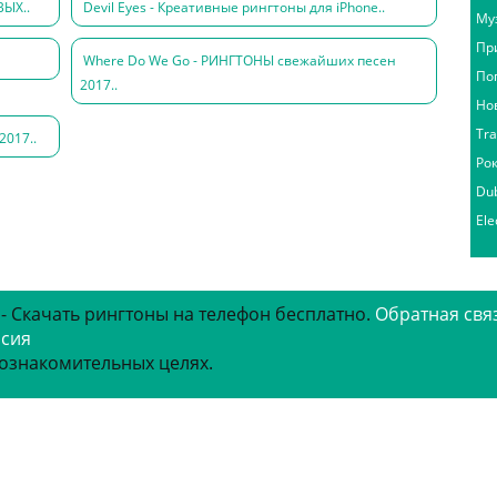
ВЫХ..
Devil Eyes - Креативные рингтоны для iPhone..
Му
Пр
Where Do We Go - РИНГТОНЫ свежайших песен
По
2017..
Но
Tr
2017..
Ро
Du
Ele
 - Скачать рингтоны на телефон бесплатно.
Обратная свя
рсия
 ознакомительных целях.