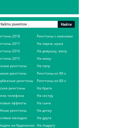
нгтоны 2018
Рингтоны с именами
нгтоны 2017
На парня, мужа
нгтоны 2016
На девушку, жену
нгтоны 2015
На маму
селые рингтоны
На папу
омкие рингтоны
Рингтоны из 90-х
рубежные рингтоны
Рингтоны из 80-х
сские рингтоны
На брата
онок телефона
На сестру
уковые эффекты
На сына
убные рингтоны
На дочку
асивые мелодии
На друга
лодии на будильник
На подругу