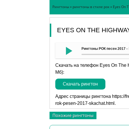
Рингтоны
»
рингтоны в стиле рок
» Eyes On 
EYES ON THE HIGHWAY
Рингтоны РОК песен 2017 -
Скачать на телефон Eyes On The 
Мб):
Скачать рингтон
Адрес страницы рингтона
https://
rok-pesen-2017-skachat.html
.
Похожие рингтоны