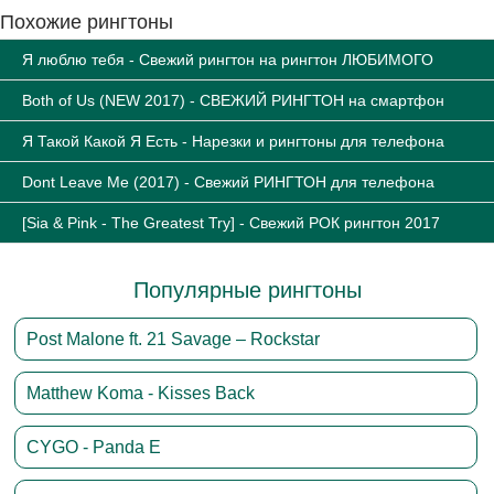
Похожие рингтоны
Я люблю тебя - Свежий рингтон на рингтон ЛЮБИМОГО
Both of Us (NEW 2017) - СВЕЖИЙ РИНГТОН на смартфон
Я Такой Какой Я Есть - Нарезки и рингтоны для телефона
Dont Leave Me (2017) - Свежий РИНГТОН для телефона
[Sia & Pink - The Greatest Try] - Свежий РОК рингтон 2017
Популярные рингтоны
Post Malone ft. 21 Savage – Rockstar
Matthew Koma - Kisses Back
CYGO - Panda E