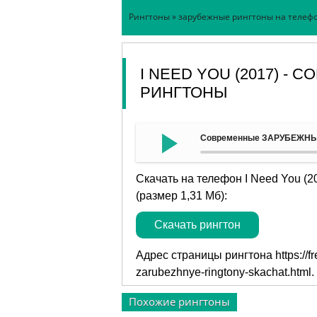
Рингтоны
»
зарубежные рингтоны на телеф
I NEED YOU (2017) 
РИНГТОНЫ
Современные ЗАРУБЕЖНЫЕ р
Скачать на телефон I Need You 
(размер 1,31 Мб):
Скачать рингтон
Адрес страницы рингтона
https:/
zarubezhnye-ringtony-skachat.html
.
Похожие рингтоны