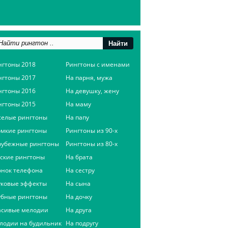
нгтоны 2018
Рингтоны с именами
нгтоны 2017
На парня, мужа
нгтоны 2016
На девушку, жену
нгтоны 2015
На маму
селые рингтоны
На папу
омкие рингтоны
Рингтоны из 90-х
рубежные рингтоны
Рингтоны из 80-х
сские рингтоны
На брата
онок телефона
На сестру
уковые эффекты
На сына
убные рингтоны
На дочку
асивые мелодии
На друга
лодии на будильник
На подругу