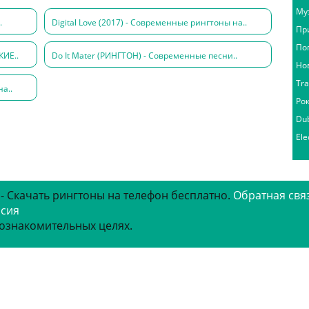
Му
.
Digital Love (2017) - Современные рингтоны на..
Пр
По
КИЕ..
Do It Mater (РИНГТОН) - Современные песни..
Но
Tr
а..
Ро
Du
Ele
 - Скачать рингтоны на телефон бесплатно.
Обратная свя
рсия
 ознакомительных целях.