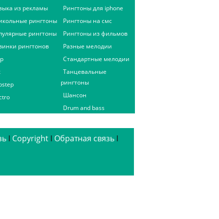
зыка из рекламы
Рингтоны для iphone
икольные рингтоны
Рингтоны на смс
пулярные рингтоны
Рингтоны из фильмов
винки рингтонов
Разные мелодии
ap
Стандартные мелодии
к
Танцевальные
рингтоны
bstep
Шансон
ctro
Drum and bass
зь
ǀ
Copyright
ǀ
Обратная связь
ǀ