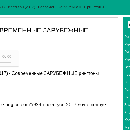
он
» I Need You (2017) - Современные ЗАРУБЕЖНЫЕ рингтоны
- СОВРЕМЕННЫЕ ЗАРУБЕЖНЫЕ
Ри
Ри
Ри
ингтоны - I Need You (2017)
00:00
Ри
Ве
(2017) - Современные ЗАРУБЕЖНЫЕ рингтоны
Гр
За
Ру
Зв
/free-rington.com/5929-i-need-you-2017-sovremennye-
Зв
Кл
Кр
Ме