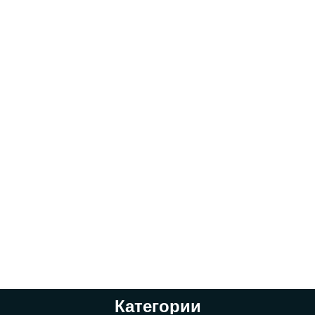
Категории