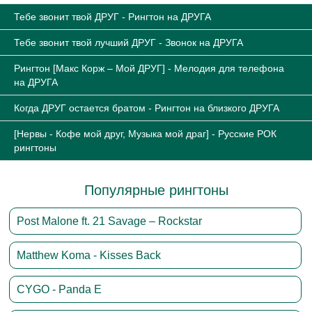
Тебе звонит твой ДРУГ - Рингтон на ДРУГА
Тебе звонит твой лучший ДРУГ - Звонок на ДРУГА
Рингтон [Макс Корж – Мой ДРУГ] - Мелодия для телефона
на ДРУГА
Когда ДРУГ остается братом - Рингтон на близкого ДРУГА
[Нервы - Кофе мой друг, Музыка мой драг] - Русские РОК
рингтоны
Популярные рингтоны
Post Malone ft. 21 Savage – Rockstar
Matthew Koma - Kisses Back
CYGO - Panda E