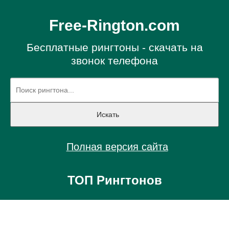
Free-Rington.com
Бесплатные рингтоны - скачать на
звонок телефона
Полная версия сайта
ТОП Рингтонов