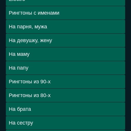
Рингтоны с именами
На парня, мужа
На девушку, жену
На маму
На папу
Рингтоны из 90-х
Рингтоны из 80-х
На брата
На сестру