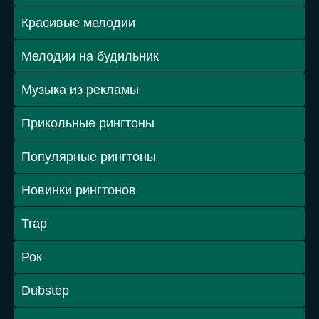
Красивые мелодии
Мелодии на будильник
Музыка из рекламы
Прикольные рингтоны
Популярные рингтоны
Новинки рингтонов
Trap
Рок
Dubstep