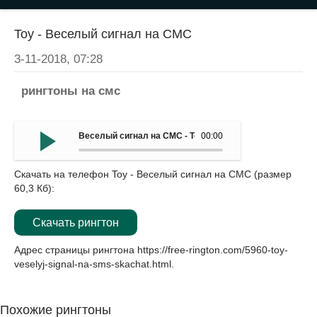
Toy - Веселый сигнал на СМС
3-11-2018, 07:28
рингтоны на смс
Веселый сигнал на СМС - Toy
00:00
Скачать на телефон Toy - Веселый сигнал на СМС (размер
60,3 Кб):
Скачать рингтон
Адрес страницы рингтона
https://free-rington.com/5960-toy-
veselyj-signal-na-sms-skachat.html
.
Похожие рингтоны