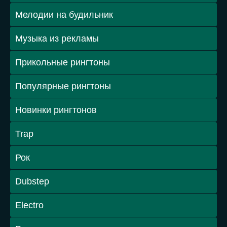
Мелодии на будильник
Музыка из рекламы
Прикольные рингтоны
Популярные рингтоны
Новинки рингтонов
Trap
Рок
Dubstep
Electro