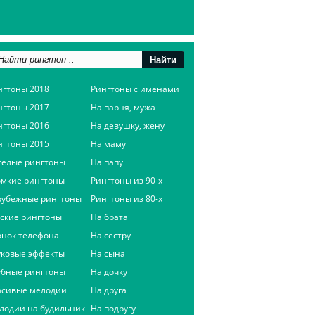
нгтоны 2018
Рингтоны с именами
нгтоны 2017
На парня, мужа
нгтоны 2016
На девушку, жену
нгтоны 2015
На маму
селые рингтоны
На папу
омкие рингтоны
Рингтоны из 90-х
рубежные рингтоны
Рингтоны из 80-х
сские рингтоны
На брата
онок телефона
На сестру
уковые эффекты
На сына
убные рингтоны
На дочку
асивые мелодии
На друга
лодии на будильник
На подругу