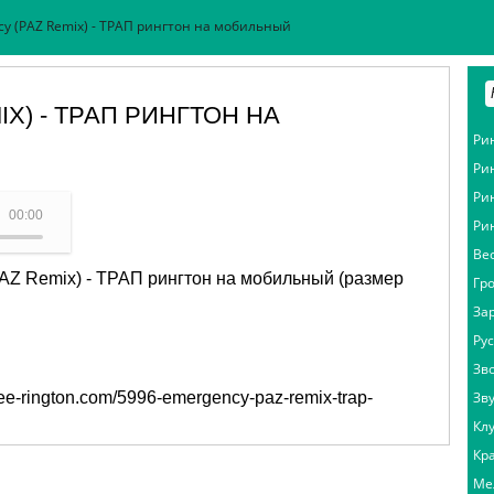
y (PAZ Remix) - ТРАП рингтон на мобильный
X) - ТРАП РИНГТОН НА
Ри
Ри
Ри
 - Emergency (PAZ Remix)
00:00
Ри
Ве
AZ Remix) - ТРАП рингтон на мобильный (размер
Гр
За
Ру
Зв
free-rington.com/5996-emergency-paz-remix-trap-
Зв
Кл
Кр
Ме