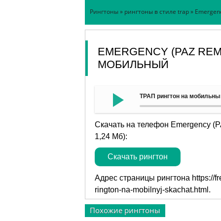
Рингтоны
»
рингтоны в стиле trap
» Emergenc
EMERGENCY (PAZ REMI
МОБИЛЬНЫЙ
ТРАП рингтон на мобильный
Скачать на телефон Emergency (P
1,24 Мб):
Скачать рингтон
Адрес страницы рингтона
https://
rington-na-mobilnyj-skachat.html
.
Похожие рингтоны