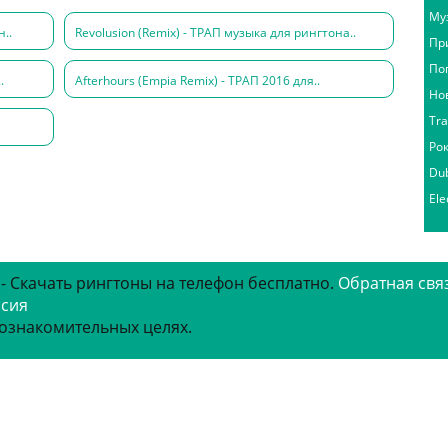
Му
н..
Revolusion (Remix) - ТРАП музыка для рингтона..
Пр
По
.
Afterhours (Empia Remix) - ТРАП 2016 для..
Но
Tr
Ро
Du
Ele
 - Скачать рингтоны на телефон бесплатно.
Обратная свя
рсия
 ознакомительных целях.