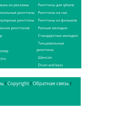
зыка из рекламы
Рингтоны для iphone
икольные рингтоны
Рингтоны на смс
пулярные рингтоны
Рингтоны из фильмов
винки рингтонов
Разные мелодии
ap
Стандартные мелодии
к
Танцевальные
рингтоны
bstep
Шансон
ctro
Drum and bass
зь
ǀ
Copyright
ǀ
Обратная связь
ǀ