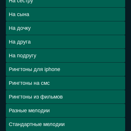
На сестру
На сына
На дочку
На друга
На подругу
Рингтоны для iphone
Рингтоны на смс
Рингтоны из фильмов
Разные мелодии
Стандартные мелодии