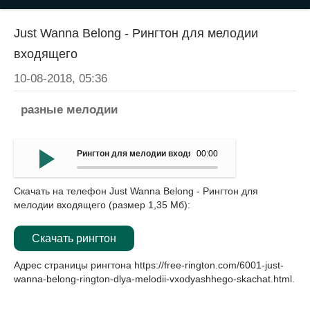
Just Wanna Belong - Рингтон для мелодии
входящего
10-08-2018, 05:36
разные мелодии
Рингтон для мелодии входящего - Just Wanna Belong
00:00
Скачать на телефон Just Wanna Belong - Рингтон для
мелодии входящего (размер 1,35 Мб):
Скачать рингтон
Адрес страницы рингтона
https://free-rington.com/6001-just-
wanna-belong-rington-dlya-melodii-vxodyashhego-skachat.html
.