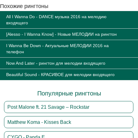
Похожие рингтоны
All I Wanna Do - DANCE музыка 2016 на мелодию
входящего
[Alesso - I Wanna Know] - Новые МЕЛОДИИ на рингтон
I Wanna Be Down - Актуальные МЕЛОДИИ 2016 на
телефон
Now And Later - рингтон для мелодии входящего
Beautiful Sound - КРАСИВОЕ для мелодии входящего
Популярные рингтоны
Post Malone ft. 21 Savage – Rockstar
Matthew Koma - Kisses Back
CYGO - Panda E