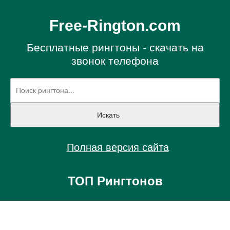
Free-Rington.com
Бесплатные рингтоны - скачать на
звонок телефона
Полная версия сайта
ТОП Рингтонов