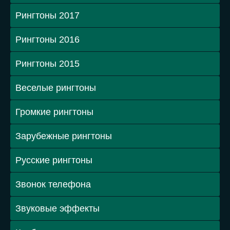
Рингтоны 2017
Рингтоны 2016
Рингтоны 2015
Веселые рингтоны
Громкие рингтоны
Зарубежные рингтоны
Русские рингтоны
Звонок телефона
Звуковые эффекты