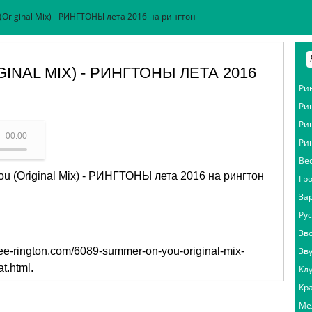
Original Mix) - РИНГТОНЫ лета 2016 на рингтон
INAL MIX) - РИНГТОНЫ ЛЕТА 2016
Ри
Ри
Ри
тон - Summer On You (Original Mix)
00:00
Ри
Ве
u (Original Mix) - РИНГТОНЫ лета 2016 на рингтон
Гр
За
Ру
Зв
free-rington.com/6089-summer-on-you-original-mix-
Зв
at.html
.
Кл
Кр
Ме