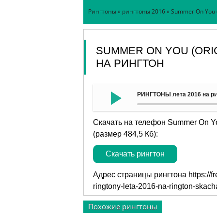
Рингтоны
»
рингтоны 2016
» Summer On You (
SUMMER ON YOU (ORIG
НА РИНГТОН
РИНГТОНЫ лета 2016 на ринг
Скачать на телефон Summer On Yo
(размер 484,5 Кб):
Скачать рингтон
Адрес страницы рингтона
https://
ringtony-leta-2016-na-rington-skach
Похожие рингтоны