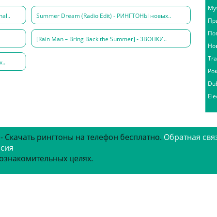
Му
al..
Summer Dream (Radio Edit) - РИНГТОНЫ новых..
Пр
По
[Rain Man – Bring Back the Summer] - ЗВОНКИ..
Но
Tr
..
Ро
Du
Ele
 - Скачать рингтоны на телефон бесплатно.
Обратная свя
рсия
 ознакомительных целях.