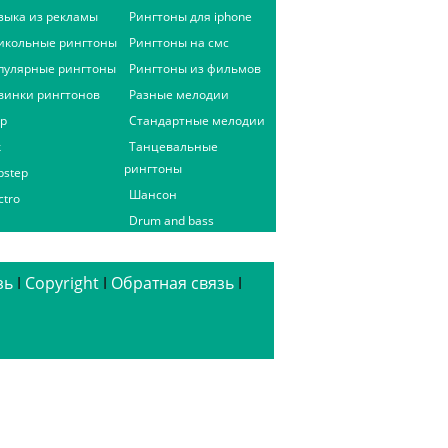
зыка из рекламы
Рингтоны для iphone
икольные рингтоны
Рингтоны на смс
пулярные рингтоны
Рингтоны из фильмов
винки рингтонов
Разные мелодии
ap
Стандартные мелодии
к
Танцевальные
рингтоны
bstep
Шансон
ctro
Drum and bass
зь
ǀ
Copyright
ǀ
Обратная связь
ǀ