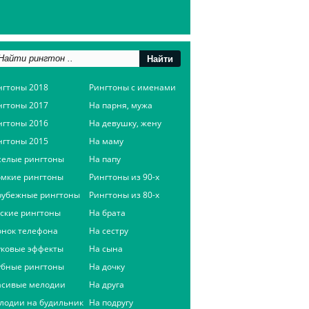
нгтоны 2018
Рингтоны с именами
нгтоны 2017
На парня, мужа
нгтоны 2016
На девушку, жену
нгтоны 2015
На маму
селые рингтоны
На папу
омкие рингтоны
Рингтоны из 90-х
рубежные рингтоны
Рингтоны из 80-х
сские рингтоны
На брата
онок телефона
На сестру
уковые эффекты
На сына
убные рингтоны
На дочку
асивые мелодии
На друга
лодии на будильник
На подругу