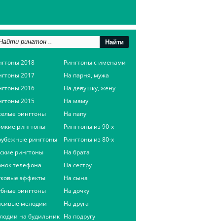
нгтоны 2018
Рингтоны с именами
нгтоны 2017
На парня, мужа
нгтоны 2016
На девушку, жену
нгтоны 2015
На маму
селые рингтоны
На папу
омкие рингтоны
Рингтоны из 90-х
рубежные рингтоны
Рингтоны из 80-х
сские рингтоны
На брата
онок телефона
На сестру
уковые эффекты
На сына
убные рингтоны
На дочку
асивые мелодии
На друга
лодии на будильник
На подругу