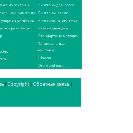
зыка из рекламы
Рингтоны для iphone
икольные рингтоны
Рингтоны на смс
пулярные рингтоны
Рингтоны из фильмов
винки рингтонов
Разные мелодии
ap
Стандартные мелодии
к
Танцевальные
рингтоны
bstep
Шансон
ctro
Drum and bass
зь
ǀ
Copyright
ǀ
Обратная связь
ǀ