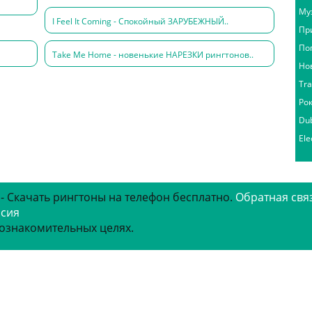
Му
I Feel It Coming - Спокойный ЗАРУБЕЖНЫЙ..
Пр
По
Take Me Home - новенькие НАРЕЗКИ рингтонов..
Но
Tr
Ро
Du
Ele
 - Скачать рингтоны на телефон бесплатно.
Обратная свя
рсия
 ознакомительных целях.