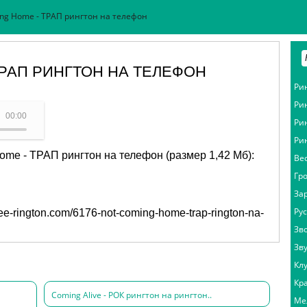
ing Home - ТРАП рингтон на телефон
ТРАП РИНГТОН НА ТЕЛЕФОН
Ри
Ри
й - Not Coming Home
00:00
Ри
Ри
ome - ТРАП рингтон на телефон (размер 1,42 Мб):
Ве
Гр
За
Ру
free-rington.com/6176-not-coming-home-trap-rington-na-
Зв
Зв
Кл
Кр
Coming Alive - РОК рингтон на рингтон..
Ме