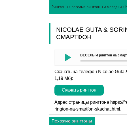
Рингтоны
»
веселые рингтоны и мелодии
» 
NICOLAE GUTA & SORI
СМАРТФОН
ВЕСЕЛЫЙ рингтон на смартф
Скачать на телефон Nicolae Guta
1,19 Мб):
Скачать рингтон
Адрес страницы рингтона
https://
rington-na-smartfon-skachat.html
.
Похожие рингтоны