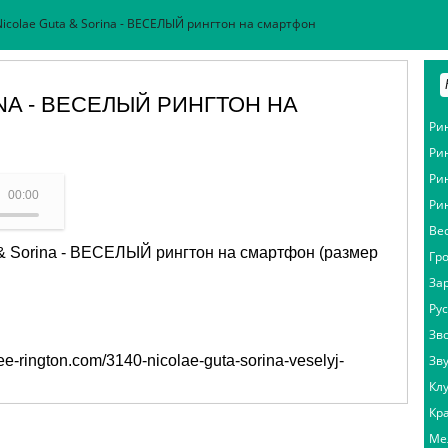
Nicolae Guta & Sorina - ВЕСЕЛЫЙ рингтон на смартфон
NA - ВЕСЕЛЫЙ РИНГТОН НА
Ри
Ри
Ри
он - Nicolae Guta & Sorina
00:00
Ри
Ве
 & Sorina - ВЕСЕЛЫЙ рингтон на смартфон (размер
Гр
За
Ру
Зв
free-rington.com/3140-nicolae-guta-sorina-veselyj-
Зв
Кл
Кр
Ме