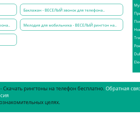
Му
Баклажан - ВЕСЕЛЫЙ звонок для телефона..
Пр
По
она..
Мелодия для мобильника - ВЕСЕЛЫЙ рингтон на..
Но
Tr
Ро
Du
Ele
 - Скачать рингтоны на телефон бесплатно.
Обратная свя
рсия
 ознакомительных целях.