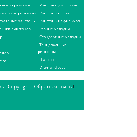
зыка из рекламы
Рингтоны для iphone
икольные рингтоны
Рингтоны на смс
пулярные рингтоны
Рингтоны из фильмов
винки рингтонов
Разные мелодии
ap
Стандартные мелодии
к
Танцевальные
рингтоны
bstep
Шансон
ctro
Drum and bass
зь
ǀ
Copyright
ǀ
Обратная связь
ǀ