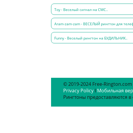
Toy - Веселый сигнал на СМС..
Aram-zam-zam - ВЕСЕЛЫЙ рингтон для телеф
Funny - Веселый рингтон на БУДИЛЬНИК..
© 2019-2024 Free-Rington.com
Privacy Policy
ǀ
Мобильная ве
Рингтоны предоставляются в