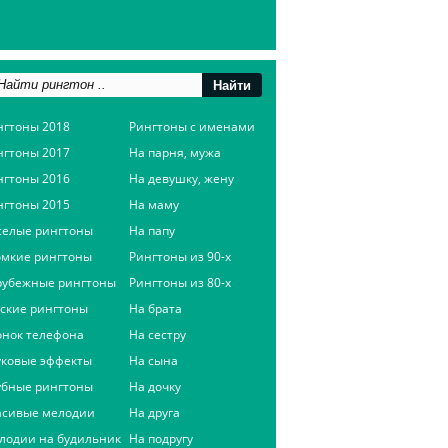
нгтоны 2018
Рингтоны с именами
нгтоны 2017
На парня, мужа
нгтоны 2016
На девушку, жену
нгтоны 2015
На маму
селые рингтоны
На папу
омкие рингтоны
Рингтоны из 90-х
рубежные рингтоны
Рингтоны из 80-х
сские рингтоны
На брата
онок телефона
На сестру
уковые эффекты
На сына
убные рингтоны
На дочку
асивые мелодии
На друга
лодии на будильник
На подругу