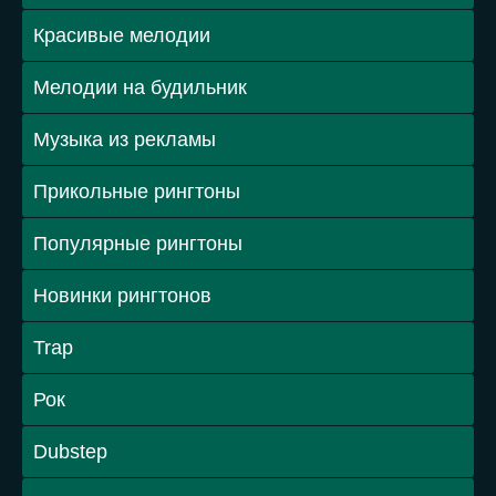
Красивые мелодии
Мелодии на будильник
Музыка из рекламы
Прикольные рингтоны
Популярные рингтоны
Новинки рингтонов
Trap
Рок
Dubstep