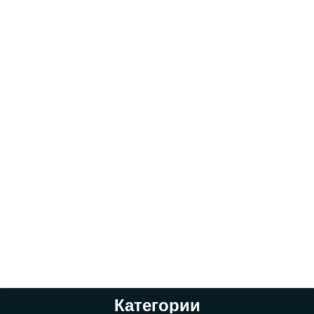
Категории