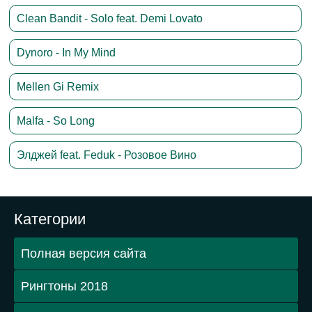
Clean Bandit - Solo feat. Demi Lovato
Dynoro - In My Mind
Mellen Gi Remix
Malfa - So Long
Элджей feat. Feduk - Розовое Вино
Категории
Полная версия сайта
Рингтоны 2018