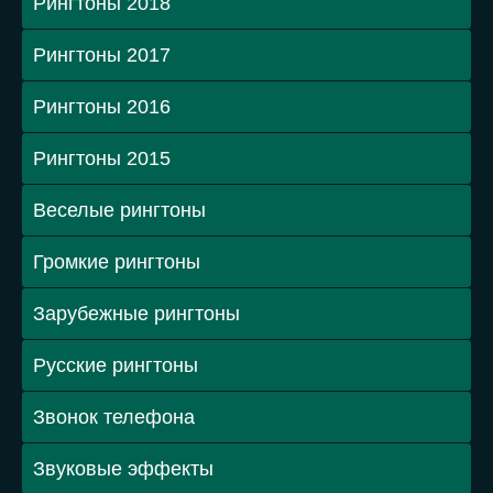
Рингтоны 2018
Рингтоны 2017
Рингтоны 2016
Рингтоны 2015
Веселые рингтоны
Громкие рингтоны
Зарубежные рингтоны
Русские рингтоны
Звонок телефона
Звуковые эффекты