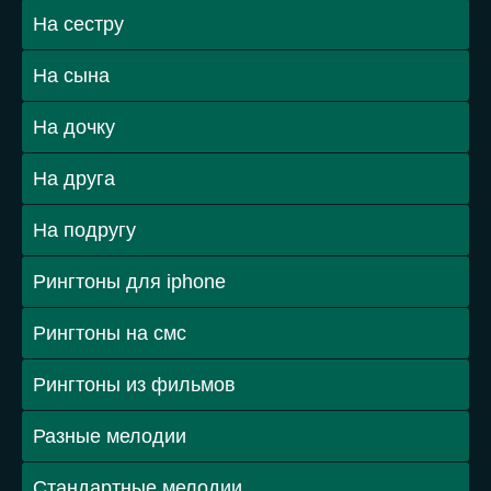
На сестру
На сына
На дочку
На друга
На подругу
Рингтоны для iphone
Рингтоны на смс
Рингтоны из фильмов
Разные мелодии
Стандартные мелодии