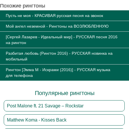
Похожие рингтоны
Пусть не моя - КРАСИВАЯ русская песня на звонок
Мой ангел неземной - Рингтоны на ВОЗЛЮБЛЕННУЮ
[Сергей Лазарев - Идеальный мир] - РУССКАЯ песня 2016
на рингтон
Разбитая любовь (Рингтон 2016) - РУССКАЯ новинка на
мобильный
Рингтон [Эмма М - Искрами (2016)] - РУССКАЯ музыка
для телефона
Популярные рингтоны
Post Malone ft. 21 Savage – Rockstar
Matthew Koma - Kisses Back