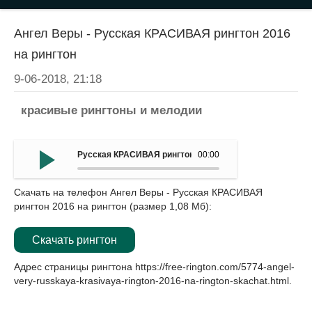
Ангел Веры - Русская КРАСИВАЯ рингтон 2016
на рингтон
9-06-2018, 21:18
красивые рингтоны и мелодии
Русская КРАСИВАЯ рингтон 2016 на рингтон - Ангел Ве
00:00
Скачать на телефон Ангел Веры - Русская КРАСИВАЯ
рингтон 2016 на рингтон (размер 1,08 Мб):
Скачать рингтон
Адрес страницы рингтона
https://free-rington.com/5774-angel-
very-russkaya-krasivaya-rington-2016-na-rington-skachat.html
.