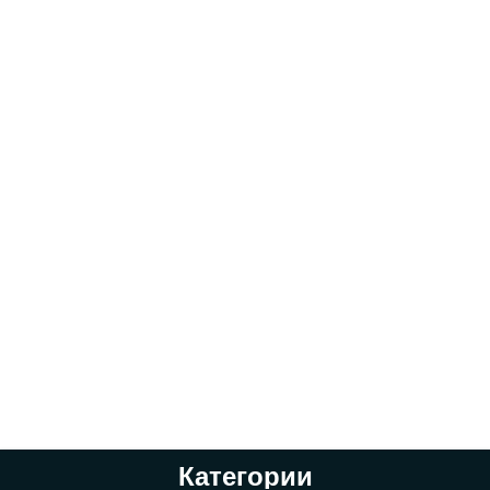
Категории