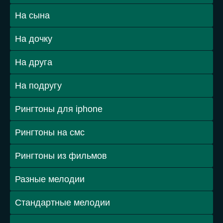
На сына
На дочку
На друга
На подругу
Рингтоны для iphone
Рингтоны на смс
Рингтоны из фильмов
Разные мелодии
Стандартные мелодии