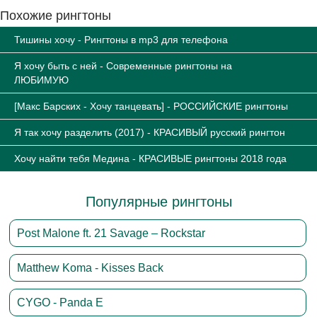
Похожие рингтоны
Тишины хочу - Рингтоны в mp3 для телефона
Я хочу быть с ней - Современные рингтоны на
ЛЮБИМУЮ
[Макс Барских - Хочу танцевать] - РОССИЙСКИЕ рингтоны
Я так хочу разделить (2017) - КРАСИВЫЙ русский рингтон
Хочу найти тебя Медина - КРАСИВЫЕ рингтоны 2018 года
Популярные рингтоны
Post Malone ft. 21 Savage – Rockstar
Matthew Koma - Kisses Back
CYGO - Panda E