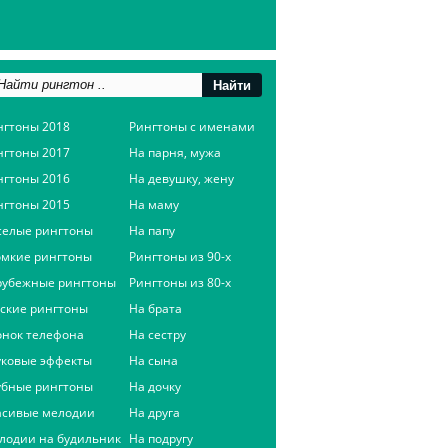
нгтоны 2018
Рингтоны с именами
нгтоны 2017
На парня, мужа
нгтоны 2016
На девушку, жену
нгтоны 2015
На маму
селые рингтоны
На папу
омкие рингтоны
Рингтоны из 90-х
рубежные рингтоны
Рингтоны из 80-х
сские рингтоны
На брата
онок телефона
На сестру
уковые эффекты
На сына
убные рингтоны
На дочку
асивые мелодии
На друга
лодии на будильник
На подругу