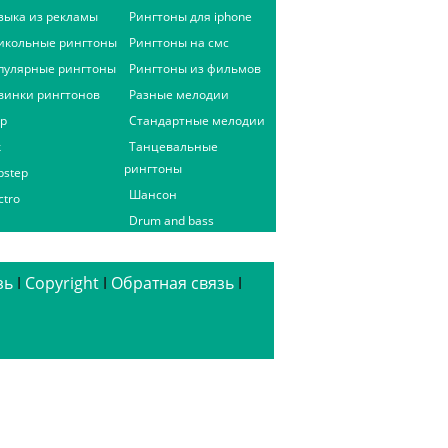
зыка из рекламы
Рингтоны для iphone
икольные рингтоны
Рингтоны на смс
пулярные рингтоны
Рингтоны из фильмов
винки рингтонов
Разные мелодии
ap
Стандартные мелодии
к
Танцевальные
рингтоны
bstep
Шансон
ctro
Drum and bass
зь
ǀ
Copyright
ǀ
Обратная связь
ǀ