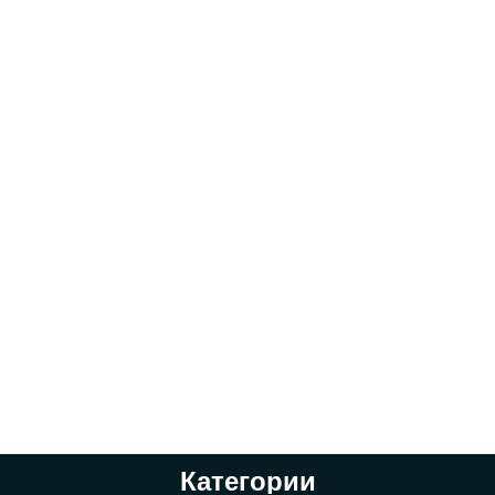
Категории