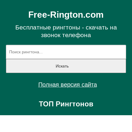
Free-Rington.com
Бесплатные рингтоны - скачать на
звонок телефона
Полная версия сайта
ТОП Рингтонов