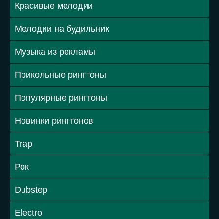
Красивые мелодии
Мелодии на будильник
Музыка из рекламы
Прикольные рингтоны
Популярные рингтоны
Новинки рингтонов
Trap
Рок
Dubstep
Electro