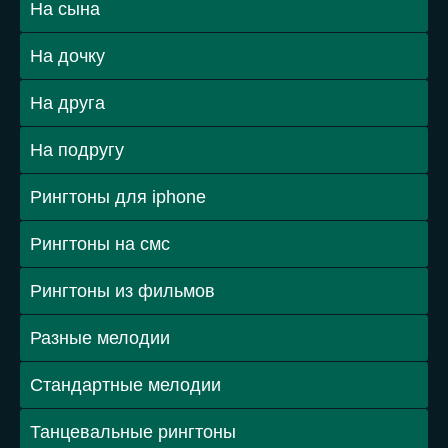
На сына
На дочку
На друга
На подругу
Рингтоны для iphone
Рингтоны на смс
Рингтоны из фильмов
Разные мелодии
Стандартные мелодии
Танцевальные рингтоны