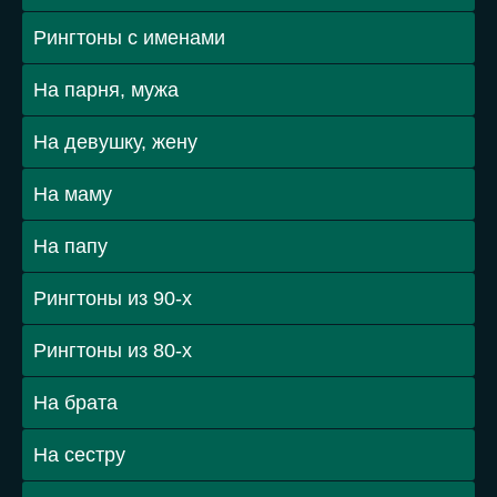
Рингтоны с именами
На парня, мужа
На девушку, жену
На маму
На папу
Рингтоны из 90-х
Рингтоны из 80-х
На брата
На сестру