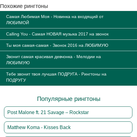
Похожие рингтоны
Самая Любимая Моя - Новинка на входящий от
ЛЮБИМОЙ
Calling You - Самая НОВАЯ музыка 2017 на звонок
Ты моя самая-самая - Звонок 2016 на ЛЮБИМУЮ
Звонит самая красивая девчонка - Мелодии на
ЛЮБИМУЮ
Тебе звонит твоя лучшая ПОДРУГА - Рингтоны на
ПОДРУГУ
Популярные рингтоны
Post Malone ft. 21 Savage – Rockstar
Matthew Koma - Kisses Back