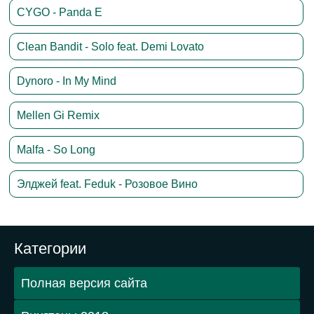
CYGO - Panda E
Clean Bandit - Solo feat. Demi Lovato
Dynoro - In My Mind
Mellen Gi Remix
Malfa - So Long
Элджей feat. Feduk - Розовое Вино
Категории
Полная версия сайта