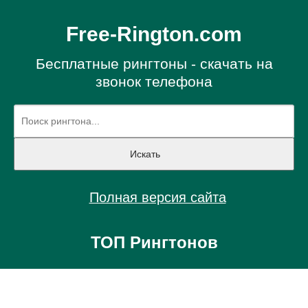
Free-Rington.com
Бесплатные рингтоны - скачать на
звонок телефона
Полная версия сайта
ТОП Рингтонов