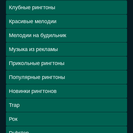
Клубные рингтоны
Красивые мелодии
Мелодии на будильник
Музыка из рекламы
Прикольные рингтоны
Популярные рингтоны
Новинки рингтонов
Trap
Рок