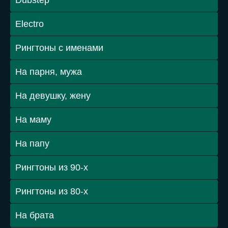
Dubstep
Electro
Рингтоны с именами
На парня, мужа
На девушку, жену
На маму
На папу
Рингтоны из 90-х
Рингтоны из 80-х
На брата