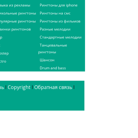
зыка из рекламы
Рингтоны для iphone
икольные рингтоны
Рингтоны на смс
пулярные рингтоны
Рингтоны из фильмов
винки рингтонов
Разные мелодии
ap
Стандартные мелодии
к
Танцевальные
рингтоны
bstep
Шансон
ctro
Drum and bass
зь
ǀ
Copyright
ǀ
Обратная связь
ǀ