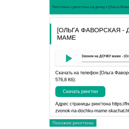
Рингтоны
»
рингтоны на дочку
» [Ольга Фаво
[ОЛЬГА ФАВОРСКАЯ - 
МАМЕ
Звонок на ДОЧКУ маме - (О
Скачать на телефон [Ольга Фавор
576,8 Кб):
Скачать рингтон
Адрес страницы рингтона
https://
zvonok-na-dochku-mame-skachat.h
Похожие рингтоны