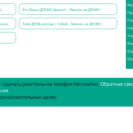
Му
..
Это Ваша ДОЧКА Звонит! - Звонок на ДОЧКУ..
Пр
По
она..
Твоя ДОЧЬ всегда с тобой - Звонок на ДОЧКУ..
Но
Tr
Ро
Du
Ele
 - Скачать рингтоны на телефон бесплатно.
Обратная свя
рсия
 ознакомительных целях.