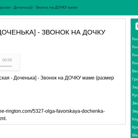
рская - Доченька] - Звонок на ДОЧКУ маме
ДОЧЕНЬКА] - ЗВОНОК НА ДОЧКУ
Ри
Ри
Ри
льга Фаворская - Доченька)
00:00
Ри
Ве
ская - Доченька] - Звонок на ДОЧКУ маме (размер
Гр
За
Ру
Зв
free-rington.com/5327-olga-favorskaya-dochenka-
Зв
tml
.
Кл
Кр
Ме