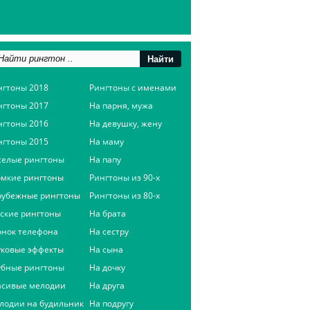
нгтоны 2018
Рингтоны с именами
нгтоны 2017
На парня, мужа
нгтоны 2016
На девушку, жену
нгтоны 2015
На маму
селые рингтоны
На папу
омкие рингтоны
Рингтоны из 90-х
рубежные рингтоны
Рингтоны из 80-х
сские рингтоны
На брата
онок телефона
На сестру
уковые эффекты
На сына
убные рингтоны
На дочку
асивые мелодии
На друга
лодии на будильник
На подругу