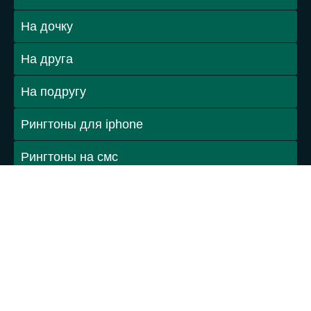
На дочку
На друга
На подругу
Рингтоны для iphone
Рингтоны на смс
Рингтоны из фильмов
Разные мелодии
Стандартные мелодии
Танцевальные рингтоны