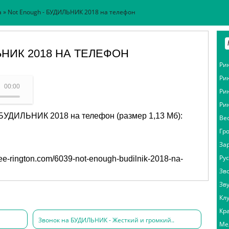
а
» Not Enough - БУДИЛЬНИК 2018 на телефон
ЬНИК 2018 НА ТЕЛЕФОН
Ри
Ри
ный - Not Enough
00:00
Ри
Ри
 БУДИЛЬНИК 2018 на телефон (размер 1,13 Мб):
Ве
Гр
За
Ру
free-rington.com/6039-not-enough-budilnik-2018-na-
Зв
Зв
Кл
Кр
Звонок на БУДИЛЬНИК - Жесткий и громкий..
Ме