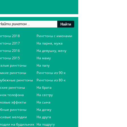
нгтоны 2018
Рингтоны с именами
нгтоны 2017
На парня, мужа
нгтоны 2016
На девушку, жену
нгтоны 2015
На маму
селые рингтоны
На папу
омкие рингтоны
Рингтоны из 90-х
рубежные рингтоны
Рингтоны из 80-х
сские рингтоны
На брата
онок телефона
На сестру
уковые эффекты
На сына
убные рингтоны
На дочку
асивые мелодии
На друга
лодии на будильник
На подругу