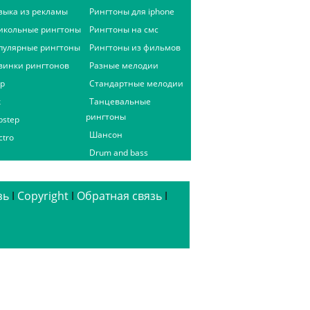
зыка из рекламы
Рингтоны для iphone
икольные рингтоны
Рингтоны на смс
пулярные рингтоны
Рингтоны из фильмов
винки рингтонов
Разные мелодии
ap
Стандартные мелодии
к
Танцевальные
рингтоны
bstep
Шансон
ctro
Drum and bass
зь
ǀ
Copyright
ǀ
Обратная связь
ǀ