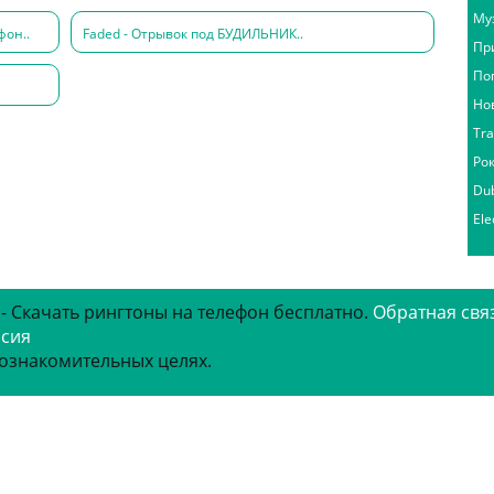
Му
фон..
Faded - Отрывок под БУДИЛЬНИК..
Пр
По
Но
Tr
Ро
Du
Ele
 - Скачать рингтоны на телефон бесплатно.
Обратная свя
рсия
 ознакомительных целях.