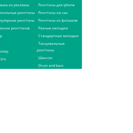
зыка из рекламы
Рингтоны для iphone
икольные рингтоны
Рингтоны на смс
пулярные рингтоны
Рингтоны из фильмов
винки рингтонов
Разные мелодии
ap
Стандартные мелодии
к
Танцевальные
рингтоны
bstep
Шансон
ctro
Drum and bass
ix)