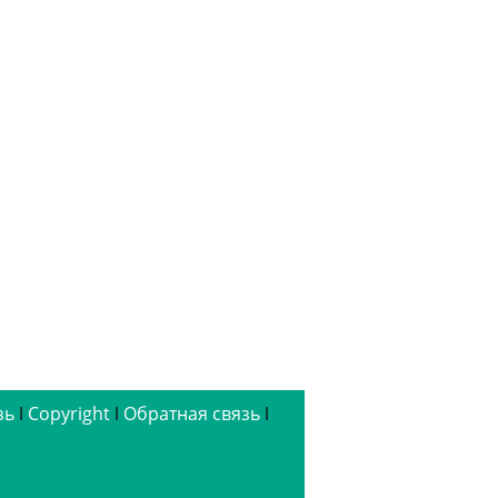
 стали
itches
зь
ǀ
Copyright
ǀ
Обратная связь
ǀ