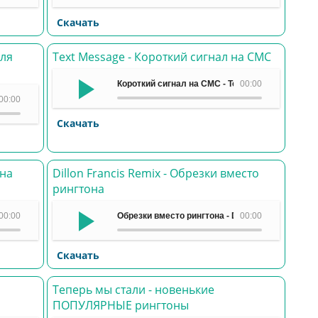
Скачать
ля
Text Message - Короткий сигнал на СМС
Короткий сигнал на СМС - Text Message
00:00
смартфона - Shame
00:00
Скачать
 на
Dillon Francis Remix - Обрезки вместо
рингтона
 When I'm Sober
00:00
Обрезки вместо рингтона - Dillon Francis Remix
00:00
Скачать
Теперь мы стали - новенькие
ПОПУЛЯРНЫЕ рингтоны