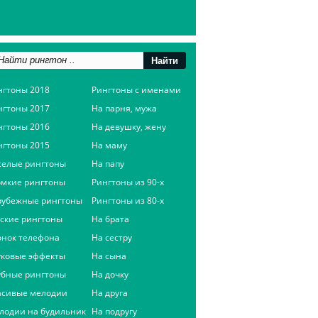
нгтоны 2018
Рингтоны с именами
нгтоны 2017
На парня, мужа
нгтоны 2016
На девушку, жену
нгтоны 2015
На маму
селые рингтоны
На папу
омкие рингтоны
Рингтоны из 90-х
рубежные рингтоны
Рингтоны из 80-х
сские рингтоны
На брата
онок телефона
На сестру
уковые эффекты
На сына
убные рингтоны
На дочку
асивые мелодии
На друга
лодии на будильник
На подругу