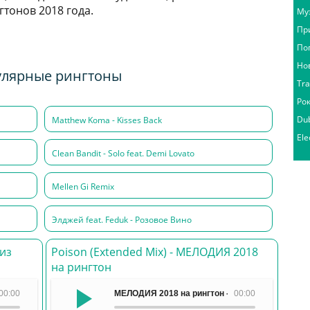
тонов 2018 года.
Му
Пр
По
Но
лярные рингтоны
Tr
Ро
Du
Matthew Koma - Kisses Back
Ele
Clean Bandit - Solo feat. Demi Lovato
Mellen Gi Remix
Элджей feat. Feduk - Розовое Вино
 из
Poison (Extended Mix) - МЕЛОДИЯ 2018
на рингтон
льный - Жвачка Eclipse (Эклипс)
00:00
МЕЛОДИЯ 2018 на рингтон - Poison (Extended M
00:00