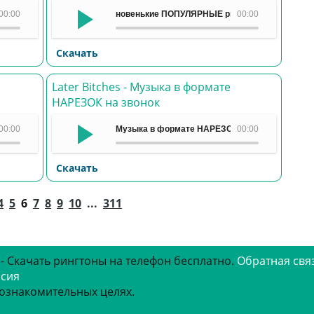
аджета - Play
00:00
новенькие ПОПУЛЯРНЫЕ рингтоны - Теперь мы
00:00
Скачать
Later Bitches - Музыка в формате
НАРЕЗОК на звонок
 на имя Вадим (Вадик)
00:00
Музыка в формате НАРЕЗОК на звонок - Later B
00:00
Скачать
Назад
Вперед
4
5
6
7
8
9
10
...
311
 - Скачать рингтоны на телефон бесплатно.
Обратная свя
рсия
 ознакомительных целях.