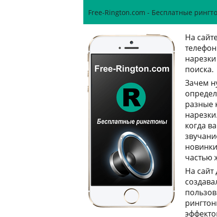
Free-Rington.com
-
Бесплатные рингто
На сайт
телефон
нарезки
поиска.
Зачем н
определ
разные 
нарезки
когда в
звучани
новинки
частью 
На сайт
создава
пользов
рингтон
эффекто