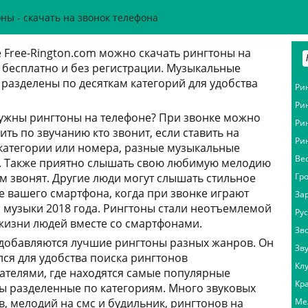
ны - скачать на звонок телефона
е Free-Rington.com можно скачать рингтоны на
 бесплатно и без регистрации. Музыкальные
 разделены по десяткам категорий для удобства
Ри
Ри
ужны рингтоны на телефоне? При звонке можно
Ри
ить по звучанию кто звонит, если ставить на
Ри
категории или номера, разные музыкальные
Ве
. Также приятно слышать свою любимую мелодию
ам звонят. Другие люди могут слышать стильное
Гр
е вашего смартфона, когда при звонке играют
За
 музыки 2018 года. Рингтоны стали неотъемлемой
Ру
жизни людей вместе со смартфонами.
Зв
 добавляются лучшие рингтоны разных жанров. Он
Зв
лся для удобства поиска рингтонов
Кл
ателями, где находятся самые популярные
Кр
ы разделенные по категориям. Много звуковых
в, мелодий на смс и будильник, рингтонов на
Ме