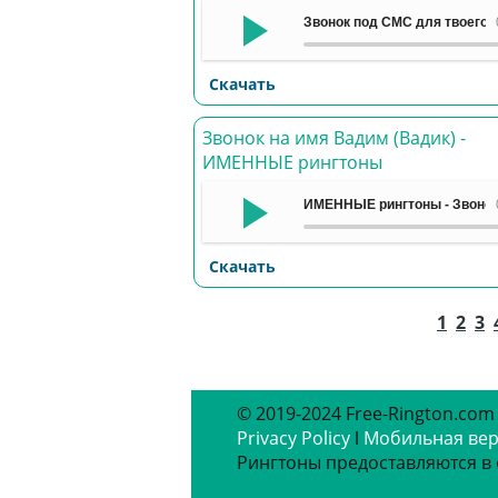
Звонок под СМС для твоего г
Скачать
Звонок на имя Вадим (Вадик) -
ИМЕННЫЕ рингтоны
ИМЕННЫЕ рингтоны - Звонок
Скачать
1
2
3
© 2019-2024 Free-Rington.com
Privacy Policy
ǀ
Мобильная ве
Рингтоны предоставляются в