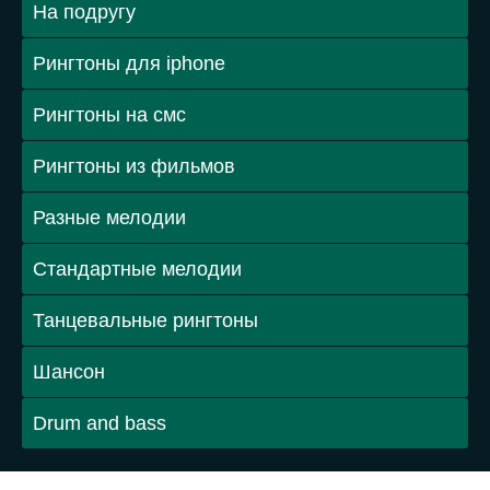
На подругу
Рингтоны для iphone
Рингтоны на смс
Рингтоны из фильмов
Разные мелодии
Стандартные мелодии
Танцевальные рингтоны
Шансон
Drum and bass