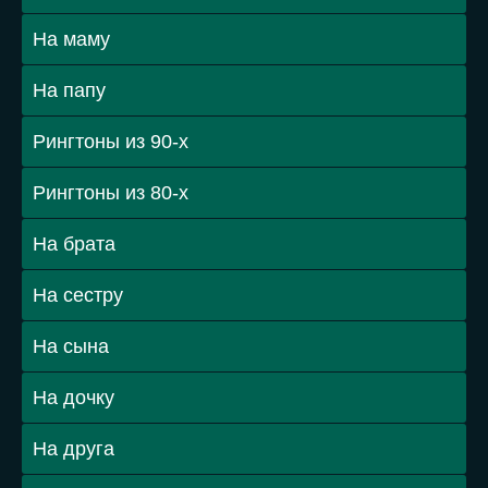
На маму
На папу
Рингтоны из 90-х
Рингтоны из 80-х
На брата
На сестру
На сына
На дочку
На друга