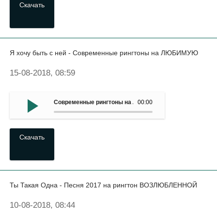
Скачать
Я хочу быть с ней - Современные рингтоны на ЛЮБИМУЮ
15-08-2018, 08:59
Современные рингтоны на ЛЮБИМУЮ - Я хочу быть с н
00:00
Скачать
Ты Такая Одна - Песня 2017 на рингтон ВОЗЛЮБЛЕННОЙ
10-08-2018, 08:44