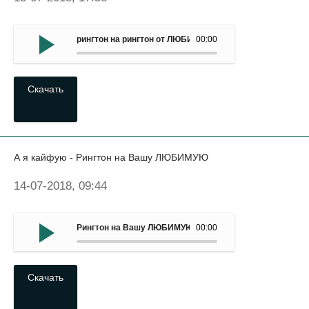
рингтон на рингтон от ЛЮБИМОЙ - (Артем Качер - Яд)
00:00
Скачать
А я кайфую - Рингтон на Вашу ЛЮБИМУЮ
14-07-2018, 09:44
Рингтон на Вашу ЛЮБИМУЮ - А я кайфую
00:00
Скачать