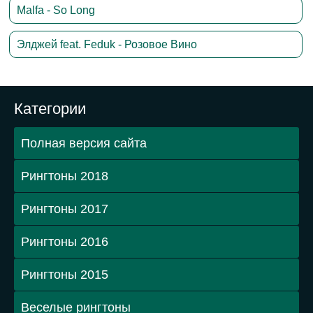
Malfa - So Long
Элджей feat. Feduk - Розовое Вино
Категории
Полная версия сайта
Рингтоны 2018
Рингтоны 2017
Рингтоны 2016
Рингтоны 2015
Веселые рингтоны