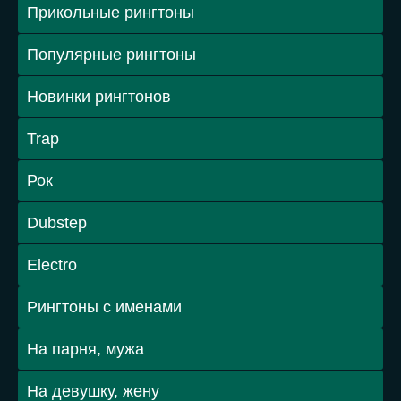
Прикольные рингтоны
Популярные рингтоны
Новинки рингтонов
Trap
Рок
Dubstep
Electro
Рингтоны с именами
На парня, мужа
На девушку, жену