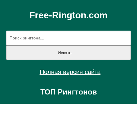
Free-Rington.com
Полная версия сайта
ТОП Рингтонов