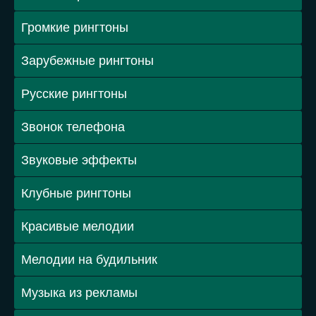
Громкие рингтоны
Зарубежные рингтоны
Русские рингтоны
Звонок телефона
Звуковые эффекты
Клубные рингтоны
Красивые мелодии
Мелодии на будильник
Музыка из рекламы