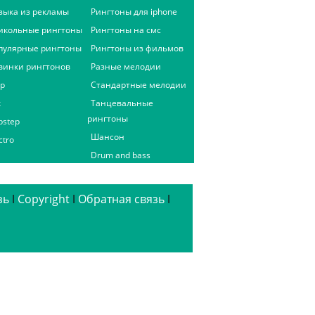
зыка из рекламы
Рингтоны для iphone
икольные рингтоны
Рингтоны на смс
пулярные рингтоны
Рингтоны из фильмов
винки рингтонов
Разные мелодии
ap
Стандартные мелодии
к
Танцевальные
рингтоны
bstep
Шансон
ctro
Drum and bass
зь
ǀ
Copyright
ǀ
Обратная связь
ǀ