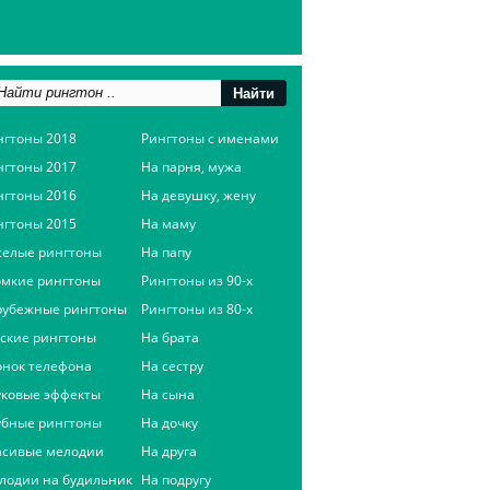
нгтоны 2018
Рингтоны с именами
нгтоны 2017
На парня, мужа
нгтоны 2016
На девушку, жену
нгтоны 2015
На маму
селые рингтоны
На папу
омкие рингтоны
Рингтоны из 90-х
рубежные рингтоны
Рингтоны из 80-х
сские рингтоны
На брата
онок телефона
На сестру
уковые эффекты
На сына
убные рингтоны
На дочку
асивые мелодии
На друга
лодии на будильник
На подругу