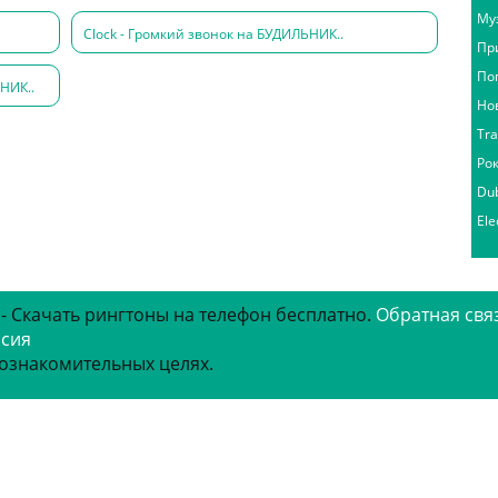
Му
Clock - Громкий звонок на БУДИЛЬНИК..
Пр
По
НИК..
Но
Tr
Ро
Du
Ele
 - Скачать рингтоны на телефон бесплатно.
Обратная свя
рсия
 ознакомительных целях.