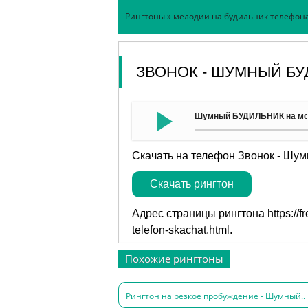
Рингтоны
»
мелодии на будильник телефон
ЗВОНОК - ШУМНЫЙ БУ
Шумный БУДИЛЬНИК на моб
Скачать на телефон Звонок - Шу
Скачать рингтон
Адрес страницы рингтона
https://
telefon-skachat.html
.
Похожие рингтоны
Рингтон на резкое пробуждение - Шумный..