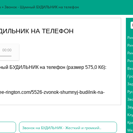
а
» Звонок - Шумный БУДИЛЬНИК на телефон
ДИЛЬНИК НА ТЕЛЕФОН
Ри
Ри
ильный - Звонок
00:00
Ри
Ри
мный БУДИЛЬНИК на телефон (размер 575,0 Кб):
Ве
Гр
За
Ру
free-rington.com/5526-zvonok-shumnyj-budilnik-na-
Зв
Зв
Кл
Кр
Звонок на БУДИЛЬНИК - Жесткий и громкий..
Ме